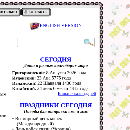
НИТЕЛЬНО
КОНТАКТЫ
ENGLISH VERSION
СЕГОДНЯ
Дата в разных календарях мира
: 8 Августа 2026 года
Григорианский
: 23 Ава 5775 года
Иудейский
: 22 Шавваля 1436 года
Исламский
: 24 день 6 месяц 4412 года
Китайский
Больше календарей
брым
ПРАЗДНИКИ СЕГОДНЯ
Поводы для отправки смс и ммс
хов
• Всемирный день кошек
(Международный)
• День войск связи (Украина)