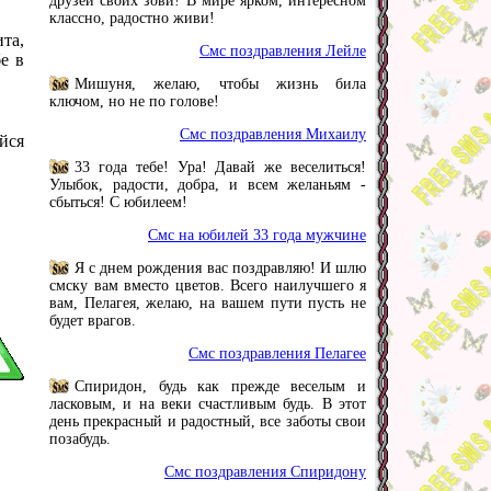
друзей своих зови! В мире ярком, интересном
классно, радостно живи!
та,
Смс поздравления Лейле
е в
Мишуня, желаю, чтобы жизнь била
ключом, но не по голове!
Смс поздравления Михаилу
йся
33 года тебе! Ура! Давай же веселиться!
Улыбок, радости, добра, и всем желаньям -
сбыться! С юбилеем!
Смс на юбилей 33 года мужчине
Я с днем рождения вас поздравляю! И шлю
смску вам вместо цветов. Всего наилучшего я
вам, Пелагея, желаю, на вашем пути пусть не
будет врагов.
Смс поздравления Пелагее
Спиридон, будь как прежде веселым и
ласковым, и на веки счастливым будь. В этот
день прекрасный и радостный, все заботы свои
позабудь.
Смс поздравления Спиридону