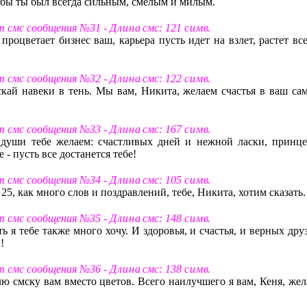
тобы ты был всегда сильным, смелым и милым.
т смс сообщения №31 -
Д л и н а
смс: 121
с и м в
.
процветает бизнес ваш, карьера пусть идет на взлет, растет вс
т смс сообщения №32 -
Д л и н а
смс: 122
с и м в
.
скай навеки в тень. Мы вам, Никита, желаем счастья в ваш са
т смс сообщения №33 -
Д л и н а
смс: 167
с и м в
.
 души тебе желаем: счастливых дней и нежной ласки, принце
 - пусть все достанется тебе!
т смс сообщения №34 -
Д л и н а
смс: 105
с и м в
.
 25, как много слов и поздравлений, тебе, Никита, хотим сказать.
т смс сообщения №35 -
Д л и н а
смс: 148
с и м в
.
ь я тебе также много хочу. И здоровья, и счастья, и верных дру
!
т смс сообщения №36 -
Д л и н а
смс: 138
с и м в
.
ю смску вам вместо цветов. Всего наилучшего я вам, Кеня, жел