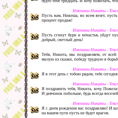
будто тебе тридцать. И хочу пожелать, ч
Именины Никиты - Текс
Пусть вам, Никеша, во всем везет, пусть 
процент продаж!
Именины Никиты - Текс
Пусть сгинут бури и ненастья, уйдут пу
добрый, светлый день!
Именины Никиты - Текс
Тебя, Никита, мы поздравляем, от всей
милую из сказки, победу трудную в борьбе
Именины Никиты - Текс
Я в этот день с тобою рядом, тебе сегодня
Именины Никиты - Текс
Я поздравить тебя, Никита, хочу. Пожелат
И девчонок побольше, будь всегда веселей
Именины Никиты - Текс
Я с днем рождения вас поздравляю! И шл
на вашем пути пусть не будет врагов.