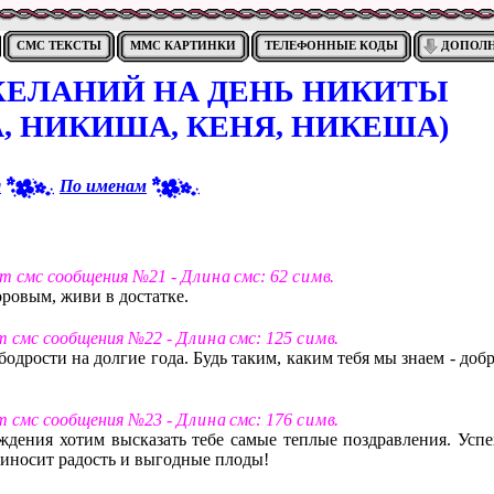
СМС ТЕКСТЫ
ММС КАРТИНКИ
ТЕЛЕФОННЫЕ КОДЫ
ДОПОЛ
ЖЕЛАНИЙ НА ДЕНЬ НИКИТЫ
, НИКИША, КЕНЯ, НИКЕША)
я
По именам
т смс сообщения №21 -
Д л и н а
смс: 62
с и м в
.
ровым, живи в достатке.
т смс сообщения №22 -
Д л и н а
смс: 125
с и м в
.
бодрости на долгие года. Будь таким, каким тебя мы знаем - до
т смс сообщения №23 -
Д л и н а
смс: 176
с и м в
.
ждения хотим высказать тебе самые теплые поздравления. Успе
 приносит радость и выгодные плоды!