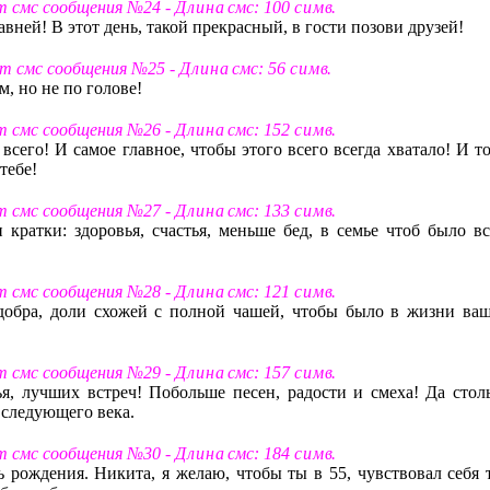
т смс сообщения №24 -
Д л и н а
смс: 100
с и м в
.
авней! В этот день, такой прекрасный, в гости позови друзей!
т смс сообщения №25 -
Д л и н а
смс: 56
с и м в
.
, но не по голове!
т смс сообщения №26 -
Д л и н а
смс: 152
с и м в
.
всего! И самое главное, чтобы этого всего всегда хватало! И т
тебе!
т смс сообщения №27 -
Д л и н а
смс: 133
с и м в
.
кратки: здоровья, счастья, меньше бед, в семье чтоб было вс
т смс сообщения №28 -
Д л и н а
смс: 121
с и м в
.
добра, доли схожей с полной чашей, чтобы было в жизни ваш
т смс сообщения №29 -
Д л и н а
смс: 157
с и м в
.
я, лучших встреч! Побольше песен, радости и смеха! Да столь
 следующего века.
т смс сообщения №30 -
Д л и н а
смс: 184
с и м в
.
 рождения. Никита, я желаю, чтобы ты в 55, чувствовал себя т