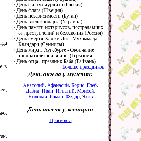
• День физкультурника (Россия)
• День флага (Швеция)
• День независимости (Бутан)
• День военстандарта (Украина)
• День памяти нотариусов, пострадавших
от преступлений и беззакония (Россия)
• День смерти Хаджи Дост Мухаммада
огда
Квандари (Сунниты)
• День мира в Аугсбурге - Окончание
тридцатилетней войны (Германия)
• День отца - праздник Баба (Тайвань)
е в
Больше праздников
День ангела у мужчин:
Анатолий
,
Афанасий
,
Борис
,
Глеб
,
ей,
Давид
,
Иван
,
Игнатий
,
Моисей
,
Николай
,
Роман
,
Федор
,
Яков
День ангела у женщин:
ко,
Прасковья
ак,