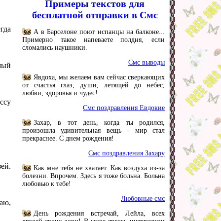
Примеры текстов для
бесплатной отправки в Смс
егда
А в Барселоне поют испанцы на балконе...
Примерно такое напеваете полдня, если
сломались наушники.
Смс выводы
мый
Явдоха, мы желаем вам сейчас сверкающих
от счастья глаз, души, летящей до небес,
любви, здоровья и чудес!
ссу
Смс поздравления Евдокие
Захар, в тот день, когда ты родился,
произошла удивительная вещь - мир стал
прекраснее. С днем рождения!
Смс поздравления Захару
зей.
Как мне тебя не хватает. Как воздуха из-за
болезни. Впрочем. Здесь я тоже больна. Больна
любовью к тебе!
Любовные смс
аю,
День рождения встречай, Лейла, всех