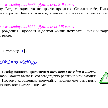
т смс сообщения №37 -
Д л и н а
смс: 219
с и м в
.
у. Ведь сегодня это не просто праздник. Сегодня тебе, Ники
овым расти. Быть красивым, крепким и сильным. Я желаю теб
т смс сообщения №38 -
Д л и н а
смс: 145
с и м в
.
м рождения. Здоровья и долгой жизни пожелать. Живи и раду
 земле.
Страница:
1
2
от необдуманного применения
текстов смс с днем ангела
 вами, может вызвать совсем другую реакцию или эмоции
е. Поэтому хорошенько подумайте, прежде чем отправить
азному воспримет ваше смс.