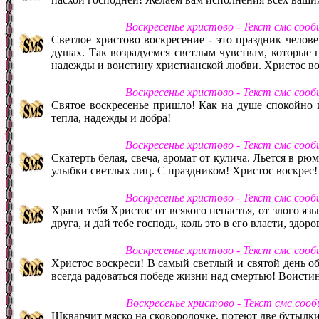
Воскресенье христово - Текст смс соо
Светлое христово воскресение - это праздник челов
душах. Так возрадуемся светлым чувствам, которые п
надежды и воистину христианской любви. Христос во
Воскресенье христово - Текст смс соо
Святое воскресенье пришло! Как на душе спокойно и
тепла, надежды и добра!
Воскресенье христово - Текст смс соо
Скатерть белая, свеча, аромат от кулича. Льется в рюм
улыбки светлых лиц. С праздником! Христос воскрес
Воскресенье христово - Текст смс соо
Храни тебя Христос от всякого ненастья, от злого язы
друга, и дай тебе господь, коль это в его власти, здор
Воскресенье христово - Текст смс соо
Христос воскреси! В самый светлый и святой день 
всегда радоваться победе жизни над смертью! Воисти
Воскресенье христово - Текст смс соо
Шкварчит мяско на сковородочке, потеют две бутылки 