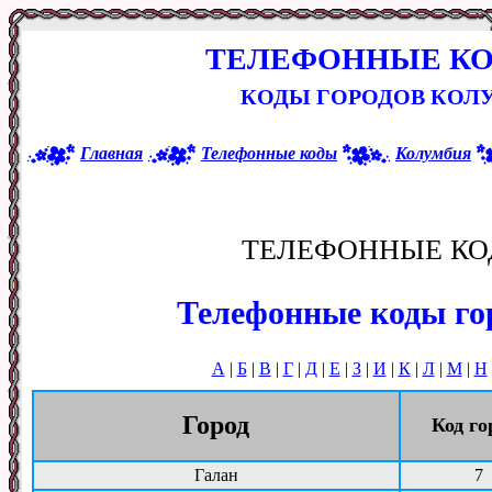
ТЕЛЕФОННЫЕ К
КОДЫ ГОРОДОВ КОЛУ
Главная
Телефонные коды
Колумбия
ТЕЛЕФОННЫЕ КО
Телефонные коды го
А
|
Б
|
В
|
Г
|
Д
|
Е
|
З
|
И
|
К
|
Л
|
М
|
Н
Город
Код го
Галан
7