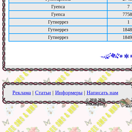
Гуепса
7
Гуепса
7758
Гутиеррез
1
Гутиеррез
1848
Гутиеррез
1849
Реклама
|
Статьи
|
Информеры
|
Написать нам
© 2010-2026
JNKompany