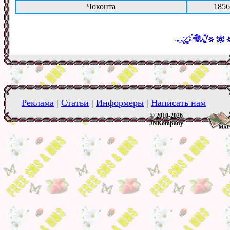
Чоконта
1856
Реклама
|
Статьи
|
Информеры
|
Написать нам
© 2010-2026
JNKompany