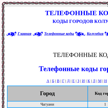
ТЕЛЕФОННЫЕ К
КОДЫ ГОРОДОВ КОЛУ
Главная
Телефонные коды
Колумбия
ТЕЛЕФОННЫЕ КО
Телефонные коды го
А
|
Б
|
В
|
Г
|
Д
|
Е
|
З
|
И
|
К
|
Л
|
М
|
Н
Город
Код го
Чагуани
1