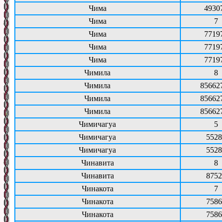
Чима
4930
Чима
7
Чима
7719
Чима
7719
Чима
7719
Чимила
8
Чимила
85662
Чимила
85662
Чимила
85662
Чимичагуа
5
Чимичагуа
5528
Чимичагуа
5528
Чинавита
8
Чинавита
8752
Чинакота
7
Чинакота
7586
Чинакота
7586