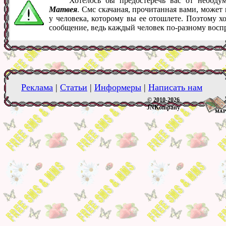
Хотелось бы предостеречь вас от необд
Матвея
. Смс скачаная, прочитанная вами, може
у человека, которому вы ее отошлете. Поэтому х
сообщение, ведь каждый человек по-разному восп
Реклама
|
Статьи
|
Информеры
|
Написать нам
© 2010-2026
JNKompany