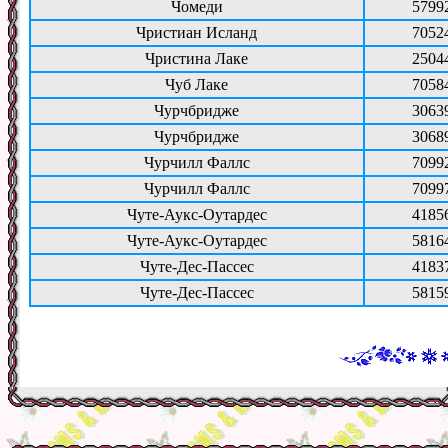
Чомеди
5799
Чристиан Исланд
7052
Чристина Лаке
2504
Чуб Лаке
7058
Чурчбридже
3063
Чурчбридже
3068
Чурчилл Фаллс
7099
Чурчилл Фаллс
7099
Чуте-Аукс-Оутардес
4185
Чуте-Аукс-Оутардес
5816
Чуте-Дес-Пассес
4183
Чуте-Дес-Пассес
5815