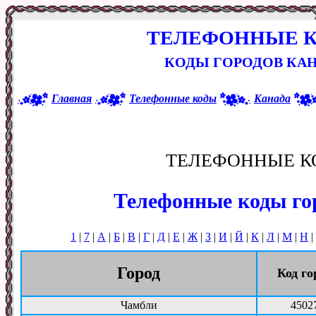
ТЕЛЕФОННЫЕ 
КОДЫ ГОРОДОВ КАН
Главная
Телефонные коды
Канада
ТЕЛЕФОННЫЕ К
Телефонные коды го
1
|
7
|
А
|
Б
|
В
|
Г
|
Д
|
Е
|
Ж
|
З
|
И
|
Й
|
К
|
Л
|
М
|
Н
|
Город
Код го
Чамбли
4502