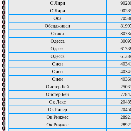
О'Лири
9028
О'Лири
9028
Оба
7058
Обеддживан
8199
Огоки
8073
Одесса
3069
Одесса
6133
Одесса
6138
Оиен
4034
Оиен
4034
Оиен
4036
Оистер Бей
2503
Оистер Бей
7784
Ок Лаке
2048
Ок Ривер
2045
Ок Риджес
2892
Ок Риджес
2892