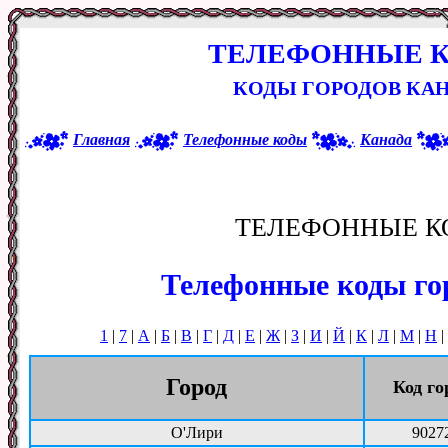
ТЕЛЕФОННЫЕ 
КОДЫ ГОРОДОВ КАН
Главная
Телефонные коды
Канада
ТЕЛЕФОННЫЕ К
Телефонные коды го
1
|
7
|
А
|
Б
|
В
|
Г
|
Д
|
Е
|
Ж
|
З
|
И
|
Й
|
К
|
Л
|
М
|
Н
|
Город
Код го
О'Лири
9027