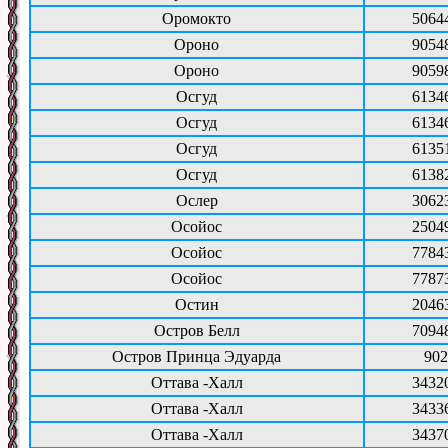
Оромокто
5064
Ороно
9054
Ороно
9059
Осгуд
6134
Осгуд
6134
Осгуд
6135
Осгуд
6138
Ослер
3062
Осойос
2504
Осойос
7784
Осойос
7787
Остин
2046
Остров Белл
7094
Остров Принца Эдуарда
902
Оттава -Халл
3432
Оттава -Халл
3433
Оттава -Халл
3437