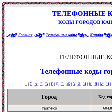
ТЕЛЕФОННЫЕ 
КОДЫ ГОРОДОВ КАН
Главная
Телефонные коды
Канада
ТЕЛЕФОННЫЕ К
Телефонные коды го
1
|
7
|
А
|
Б
|
В
|
Г
|
Д
|
Е
|
Ж
|
З
|
И
|
Й
|
К
|
Л
|
М
|
Н
|
Город
Код го
Уайт-Рок
6043