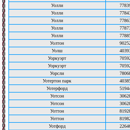
Уолли
7783
Уолли
7784
Уолли
7786
Уолли
7787
Уолли
7788
Уолтон
9025
Уолш
4039
Уоркуэрт
7059
Уоркуэрт
7059
Уорсли
7806
Уотертон парк
4038
Уотерфорд
5194
Уотсон
3062
Уотсон
3062
Уоттон
8192
Уоттон
8198
Уотфорд
2264