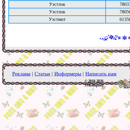
Уэстлок
7803
Уэстлок
7805
Уэстмит
6135
Реклама
|
Статьи
|
Информеры
|
Написать нам
© 2010-2026
JNKompany