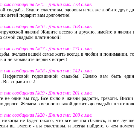
ст смс сообщения №15 -
Д л и н а
смс: 173
с и м в
.
й свадьбы. Будьте счастливы, здоровы и так же любите друг др
их детей подарит вам долголетие!
ст смс сообщения №16 -
Д л и н а
смс: 163
с и м в
.
пружеской жизни! Живите весело и дружно, имейте в жизни в
до самой свадьбы платиновой!
ст смс сообщения №17 -
Д л и н а
смс: 171
с и м в
.
ьбы, желаем вашей семье жить всегда в любви и понимании, то
ь и не забывайте первых встреч!
ст смс сообщения №18 -
Д л и н а
смс: 142
с и м в
.
с Нефритовой годовщиной свадьбы! Желаю вам быть еди
. Вы справитесь!
ст смс сообщения №19 -
Д л и н а
смс: 201
с и м в
.
 не один вы год. Все было в жизни радости, тревоги. Виски
по дороге. Желаем в верности такой дожить до свадьбы платинов
ст смс сообщения №20 -
Д л и н а
смс: 208
с и м в
.
икогда не будет такого, что все мечты сбылись, и все лучше
сли вы вместе - вы счастливы, и всегда найдете, о чем помечт