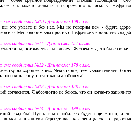
ие - более крупное подразделение. Каждая годовщина - смо
радом как можно дольше и непременно вдвоем! С Нефрито
ст смс сообщения №10 -
Д л и н а
смс: 198
с и м в
.
 вы это умеете и без нас. Мы не говорим вам - будьте здоро
е всего. Мы говорим вам просто: с Нефритовым юбилеем свадь
ст смс сообщения №11 -
Д л и н а
смс: 127
с и м в
.
счастливы, потому что вы вдвоем. Желаем мы, чтобы счастье э
ст смс сообщения №12 -
Д л и н а
смс: 178
с и м в
.
честву на хорошее вино. Чем старше, тем уважительней, богач
старого вина сопутствует вашим юбилеям!
ст смс сообщения №13 -
Д л и н а
смс: 135
с и м в
.
й согласится. Я абсолютно не боюсь, что он когда-то запылится
ст смс сообщения №14 -
Д л и н а
смс: 199
с и м в
.
иной свадьбы! Пусть таких юбилеев будет еще много, и чи
ь внуки и правнуки берегут вас, как зеницу ока, с радость