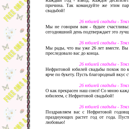
Каждый год - взвод. Каждое десятилет
причина. Так командуйте же этим па
свадьбой!
26 юбилей свадьбы - Тек
Мы не говорим вам - будьте счастливы:
сегодняшний день подтверждает это лучш
26 юбилей свадьбы - Тек
Мы рады, что вы уже 26 лет вместе. Вы 
преследовало вас до конца.
26 юбилей свадьбы - Тек
Нефритовой юбилей свадьбы похож по ка
ярче по букету. Пусть благородный вкус 
26 юбилей свадьбы - Тек
О как прекрасен наш союз! Со мною кажды
юбилеем, с Нефритовой свадьбой!
26 юбилей свадьбы - Тек
Поздравляем вас с Нефритовой годовщ
празднующих растет год от года. Пуст
любовью!