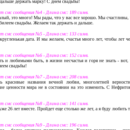
дальше держать марку! С днем свадьбы!
кст смс сообщения №4 -
Д л и н а
смс: 189
с и м в
.
алый, это много! Мы рады, что у вас все хорошо. Мы счастливы,
билеем свадьбы. Желаем так держать и дальше.
кст смс сообщения №5 -
Д л и н а
смс: 133
с и м в
.
ругленькая дата. И мы желаем, счастья много лет, чтобы лет че
кст смс сообщения №6 -
Д л и н а
смс: 152
с и м в
.
ь и любимыми быть, в жизни несчастья и горя не знать - вот, 
леем свадьбы!
кст смс сообщения №7 -
Д л и н а
смс: 208
с и м в
.
ь красивые названия вечной любви, многолетней верност
ие ценности мира не в состоянии на это изменить. С Нефрито
кст смс сообщения №8 -
Д л и н а
смс: 141
с и м в
.
е 26 лет вместе. Пройдет еще столько же лет, а я буду любить 
кст смс сообщения №9 -
Д л и н а
смс: 196
с и м в
.