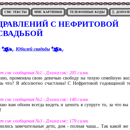
СМС ТЕКСТЫ
ММС КАРТИНКИ
ТЕЛЕФОННЫЕ КОДЫ
ДОПОЛ
ДРАВЛЕНИЙ С НЕФРИТОВОЙ
СВАДЬБОЙ
я
Юбилей свадьбы
кст смс сообщения №1 -
Д л и н а
смс: 205
с и м в
.
янию, променяла свою девичью свободу на тихую семейную жиз
шь что? Я абсолютно счастлива! С Нефритовой годовщиной те
кст смс сообщения №2 -
Д л и н а
смс: 140
с и м в
.
ю вам обоим всегда видеть и ценить в супруге то, за что вы 
!
кст смс сообщения №3 -
Д л и н а
смс: 179
с и м в
.
чились замечательные дети, дом - полная чаша... Так какой же 