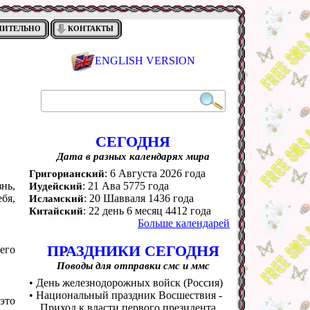
НИТЕЛЬНО
КОНТАКТЫ
ENGLISH VERSION
СЕГОДНЯ
Дата в разных календарях мира
: 6 Августа 2026 года
Григорианский
нь,
: 21 Ава 5775 года
Иудейский
бя,
: 20 Шавваля 1436 года
Исламский
: 22 день 6 месяц 4412 года
Китайский
Больше календарей
ПРАЗДНИКИ СЕГОДНЯ
его
Поводы для отправки смс и ммс
• День железнодорожных войск (Россия)
• Национальный праздник Восшествия -
это
Приход к власти первого президента