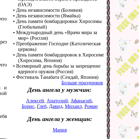
(ОАЭ)
• День независимости (Боливия)
• День независимости (Ямайка)
 что
• День памяти бомбардировки Хиросимы
(Глобальный)
• Международный день «Врачи мира за
мир» (Россия)
рез
• Преображение Господне (Католическая
церковь)
• День памяти бомбардировок в Хиросиме
(Хиросима, Япония)
что
• Всемирный день борьбы за запрещение
ядерного оружия (Россия)
• Фестиваль Танабата (Сендай, Япония)
Больше праздников
и и
День ангела у мужчин:
вой
Алексей
,
Анатолий
,
Афанасий
,
Борис
,
Глеб
,
Давид
,
Михаил
,
Роман
тебя
День ангела у женщин:
Мария