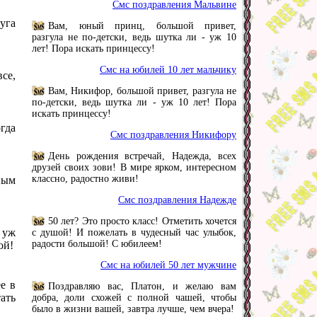
Смс поздравления Мальвине
уга
Вам, юный принц, большой привет,
разгула не по-детски, ведь шутка ли - уж 10
лет! Пора искать принцессу!
Смс на юбилей 10 лет мальчику
се,
Вам, Никифор, большой привет, разгула не
по-детски, ведь шутка ли - уж 10 лет! Пора
искать принцессу!
гда
Смс поздравления Никифору
День рождения встречай, Надежда, всех
друзей своих зови! В мире ярком, интересном
классно, радостно живи!
ным
Смс поздравления Надежде
50 лет? Это просто класс! Отметить хочется
 уж
с душой! И пожелать в чудесный час улыбок,
радости большой! С юбилеем!
ой!
Смс на юбилей 50 лет мужчине
е в
Поздравляю вас, Платон, и желаю вам
ать
добра, доли схожей с полной чашей, чтобы
было в жизни вашей, завтра лучше, чем вчера!