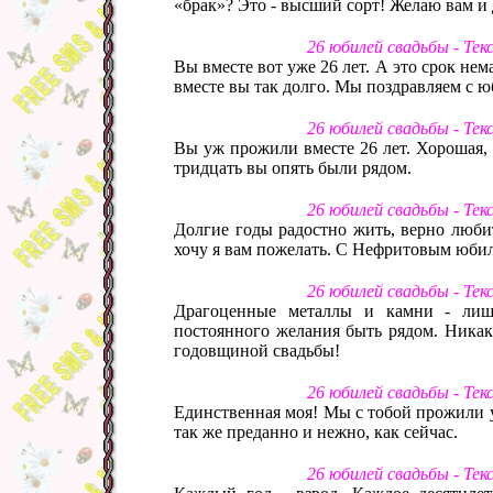
«брак»? Это - высший сорт! Желаю вам и 
26 юбилей свадьбы - Те
Вы вместе вот уже 26 лет. А это срок нем
вместе вы так долго. Мы поздравляем с ю
26 юбилей свадьбы - Те
Вы уж прожили вместе 26 лет. Хорошая, к
тридцать вы опять были рядом.
26 юбилей свадьбы - Те
Долгие годы радостно жить, верно любит
хочу я вам пожелать. С Нефритовым юби
26 юбилей свадьбы - Те
Драгоценные металлы и камни - лиш
постоянного желания быть рядом. Никак
годовщиной свадьбы!
26 юбилей свадьбы - Те
Единственная моя! Мы с тобой прожили уж
так же преданно и нежно, как сейчас.
26 юбилей свадьбы - Те