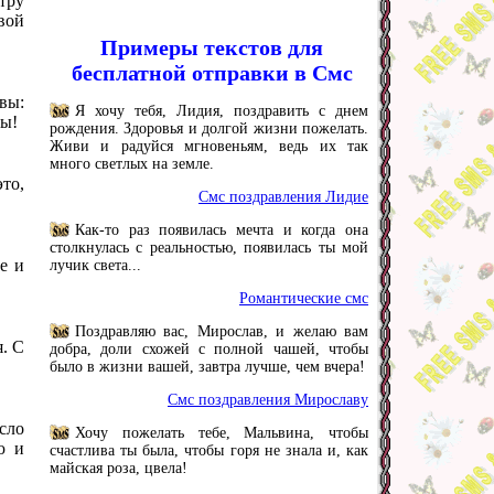
тру
вой
Примеры текстов для
бесплатной отправки в Смс
вы:
Я хочу тебя, Лидия, поздравить с днем
бы!
рождения. Здоровья и долгой жизни пожелать.
Живи и радуйся мгновеньям, ведь их так
много светлых на земле.
то,
Смс поздравления Лидие
Как-то раз появилась мечта и когда она
столкнулась с реальностью, появилась ты мой
е и
лучик света...
Романтические смс
Поздравляю вас, Мирослав, и желаю вам
. С
добра, доли схожей с полной чашей, чтобы
было в жизни вашей, завтра лучше, чем вчера!
Смс поздравления Мирославу
сло
Хочу пожелать тебе, Мальвина, чтобы
ю и
счастлива ты была, чтобы горя не знала и, как
майская роза, цвела!