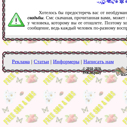
Хотелось бы предостеречь вас от необдум
свадьбы
. Смс скачаная, прочитанная вами, може
у человека, которому вы ее отошлете. Поэтому х
сообщение, ведь каждый человек по-разному восп
Реклама
|
Статьи
|
Информеры
|
Написать нам
© 2010-2026
JNKompany