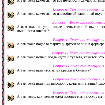
А вам тоже кажется, что все нелепости случаются име
Вопросы - Текст смс сообщения
А вам тоже кажется, что из любимой чашки чай вкусн
Вопросы - Текст смс сообщения
А вам тоже на утро, после очень сильной пьянки с
пьяни всем писали?
Вопросы - Текст смс сообщения
А вам тоже надоело тырить у друзей овощи в фермере
Вопросы - Текст смс сообщения
А вам тоже ночью, когда идете с туалета, кажется, что 
Вопросы - Текст смс сообщения
А вам тоже нравится запах краски и бензина?
Вопросы - Текст смс сообщения
А вам тоже нравятся пирожки с котятами в вашей шк
Вопросы - Текст смс сообщения
А вам тоже, как только мама позовет мыть посуду нач