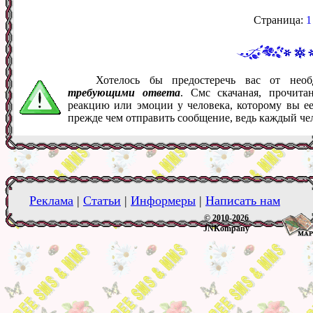
Страница:
1
Хотелось бы предостеречь вас от нео
требующими ответа
. Смс скачаная, прочита
реакцию или эмоции у человека, которому вы ее
прежде чем отправить сообщение, ведь каждый че
Реклама
|
Статьи
|
Информеры
|
Написать нам
© 2010-2026
JNKompany