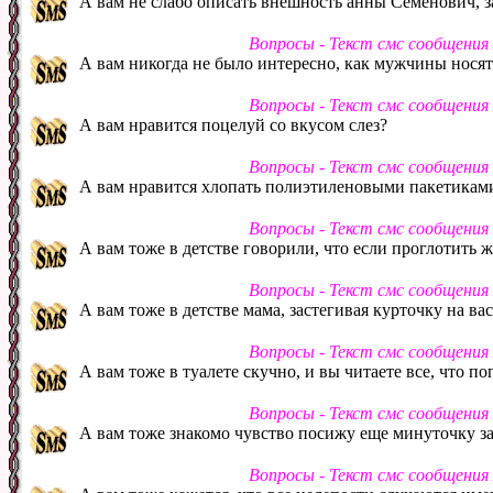
А вам не слабо описать внешность анны Семенович, з
Вопросы - Текст смс сообщения
А вам никогда не было интересно, как мужчины носят
Вопросы - Текст смс сообщения
А вам нравится поцелуй со вкусом слез?
Вопросы - Текст смс сообщения
А вам нравится хлопать полиэтиленовыми пакетика
Вопросы - Текст смс сообщения
А вам тоже в детстве говорили, что если проглотить ж
Вопросы - Текст смс сообщения
А вам тоже в детстве мама, застегивая курточку на в
Вопросы - Текст смс сообщения
А вам тоже в туалете скучно, и вы читаете все, что по
Вопросы - Текст смс сообщения
А вам тоже знакомо чувство посижу еще минуточку з
Вопросы - Текст смс сообщения