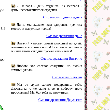
25 января - день студента. 23 февраля -
уй"
день несостоявшегося студента.
Смс мысли о дне студента
Дана, мы желаем вам здоровья, крепких
 Не
мостов и надежных тылов!
Смс поздравления Дане
Виталий - настал самый классный из дней:
желания все исполняются! Все самое лучшее в
жизни твоей сегодня пускай начинается!
Смс поздравления Виталию
ом,
Любовь это светлое создание, но любит
темный уголок!
Смс мысли о любви
Мы от души хотим поздравить, тебя,
Джульетта, с женским днем и доброту твою
прославить! Мы без тебя не проживем!
Смс поздравления Джульетте