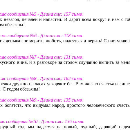
 смс сообщения №5 -
Д л и н а
смс: 157
с и м в
.
ех невзгод, печалей и напастей. И дарит всем вокруг и нам с т
ом обезьяны!
 смс сообщения №6 -
Д л и н а
смс: 118
с и м в
.
ть, деньжат не мерить, любить, надеяться и верить! С наступаю
 смс сообщения №7 -
Д л и н а
смс: 131
с и м в
.
усного вина, и в разговоре за столом случайно выпить за меня
 смс сообщения №8 -
Д л и н а
смс: 162
с и м в
.
трелки дружно на часах ускоряют бег. Вам желаю счастья и лише
. C годом обезьяны!
 смс сообщения №9 -
Д л и н а
смс: 135
с и м в
.
х богатств, что выдумал народ, простого человеческого счастья
 смс сообщения №10 -
Д л и н а
смс: 136
с и м в
.
трудный год, мы надеемся на новый, чудный, дарящий надеж