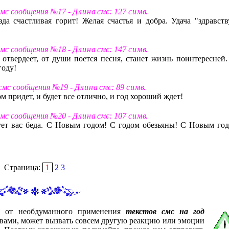
 смс сообщения №17 -
Д л и н а
смс: 127
с и м в
.
да счастливая горит! Желая счастья и добра. Удача "здравств
 смс сообщения №18 -
Д л и н а
смс: 147
с и м в
.
 отвердеет, от души поется песня, станет жизнь поинтересней.
году!
 смс сообщения №19 -
Д л и н а
смс: 89
с и м в
.
м придет, и будет все отлично, и год хороший ждет!
 смс сообщения №20 -
Д л и н а
смс: 107
с и м в
.
ует вас беда. С Новым годом! С годом обезьяны! С Новым год
Страница:
1
2
3
ас от необдуманного применения
текстов смс на год
я вами, может вызвать совсем другую реакцию или эмоции