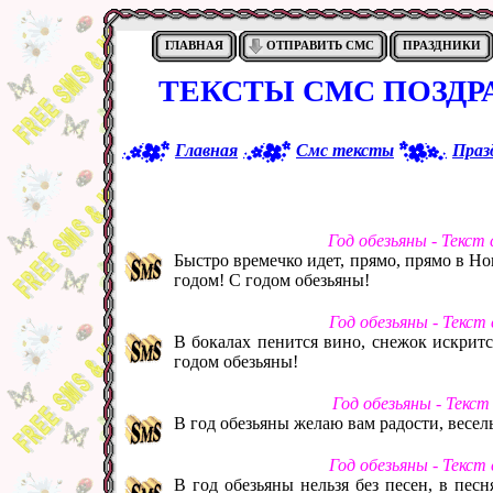
ГЛАВНАЯ
ОТПРАВИТЬ СМС
ПРАЗДНИКИ
ТЕКСТЫ СМС ПОЗДР
Главная
Смс тексты
Праз
Год обезьяны - Текст
Быстро времечко идет, прямо, прямо в Но
годом! С годом обезьяны!
Год обезьяны - Текст
В бокалах пенится вино, снежок искрится
годом обезьяны!
Год обезьяны - Текс
В год обезьяны желаю вам радости, весель
Год обезьяны - Текст
В год обезьяны нельзя без песен, в песня