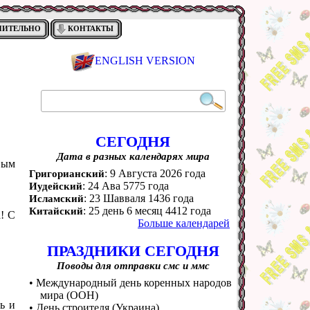
НИТЕЛЬНО
КОНТАКТЫ
ENGLISH VERSION
СЕГОДНЯ
Дата в разных календарях мира
овым
: 9 Августа 2026 года
Григорианский
: 24 Ава 5775 года
Иудейский
: 23 Шавваля 1436 года
Исламский
: 25 день 6 месяц 4412 года
Китайский
! С
Больше календарей
ПРАЗДНИКИ СЕГОДНЯ
Поводы для отправки смс и ммс
• Международный день коренных народов
мира (ООН)
дь и
• День строителя (Украина)