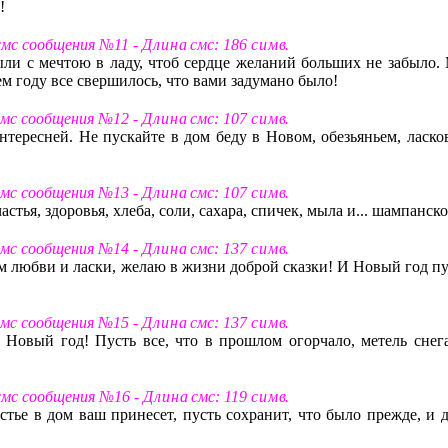
!
 смс сообщения №11 -
Д л и н а
смс: 186
с и м в
.
ыли с мечтою в ладу, чтоб сердце желаний больших не забыло.
ем году все свершилось, что вами задумано было!
 смс сообщения №12 -
Д л и н а
смс: 107
с и м в
.
нтересней. Не пускайте в дом беду в Новом, обезьяньем, ласко
 смс сообщения №13 -
Д л и н а
смс: 107
с и м в
.
стья, здоровья, хлеба, соли, сахара, спичек, мыла и... шампанско
 смс сообщения №14 -
Д л и н а
смс: 137
с и м в
.
м любви и ласки, желаю в жизни доброй сказки! И Новый год пу
 смс сообщения №15 -
Д л и н а
смс: 137
с и м в
.
 Новый год! Пусть все, что в прошлом огорчало, метель снег
 смс сообщения №16 -
Д л и н а
смс: 119
с и м в
.
стье в дом ваш принесет, пусть сохранит, что было прежде, и д