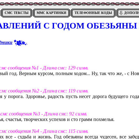
СМС ТЕКСТЫ
ММС КАРТИНКИ
ТЕЛЕФОННЫЕ КОДЫ
ДОПОЛ
АВЛЕНИЙ С ГОДОМ ОБЕЗЬЯНЫ
дники
 смс сообщения №1 -
Д л и н а
смс: 129
с и м в
.
вый год. Верным курсом, полным ходом... Ну, так что же, - с Н
 смс сообщения №2 -
Д л и н а
смс: 119
с и м в
.
 у порога. Здоровье, радость пусть несет дорога будущего года
т смс сообщения №3 -
Д л и н а
смс: 92
с и м в
.
я, счастья, творческих успехов и сто грамм похмелья.
 смс сообщения №4 -
Д л и н а
смс: 115
с и м в
.
х все - судьба и жизнь. Год обезьяны всегда чудесен, все забу