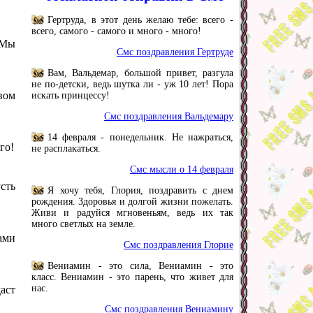
Гертруда, в этот день желаю тебе: всего -
всего, самого - самого и много - много!
 Мы
Смс поздравления Гертруде
Вам, Вальдемар, большой привет, разгула
не по-детски, ведь шутка ли - уж 10 лет! Пора
вом
искать принцессу!
Смс поздравления Вальдемару
14 февраля - понедельник. Не нажраться,
го!
не расплакаться.
Смс мысли о 14 февраля
сть
Я хочу тебя, Глория, поздравить с днем
рождения. Здоровья и долгой жизни пожелать.
Живи и радуйся мгновеньям, ведь их так
много светлых на земле.
ами
Смс поздравления Глорие
Вениамин - это сила, Вениамин - это
класс. Вениамин - это парень, что живет для
нас.
аст
Смс поздравления Вениамину