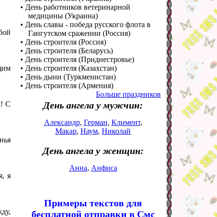
• День работников ветеринарной
медицины (Украина)
• День славы - победа русского флота в
обой
Гангутском сражении (Россия)
• День строителя (Россия)
• День строителя (Беларусь)
• День строителя (Приднестровье)
щим
• День строителя (Казахстан)
• День дыни (Туркменистан)
• День строителя (Армения)
Больше праздников
! С
День ангела у мужчин:
Александр
,
Герман
,
Климент
,
Макар
,
Наум
,
Николай
нья
День ангела у женщин:
Анна
,
Анфиса
, я
Примеры текстов для
ду,
бесплатной отправки в Смс