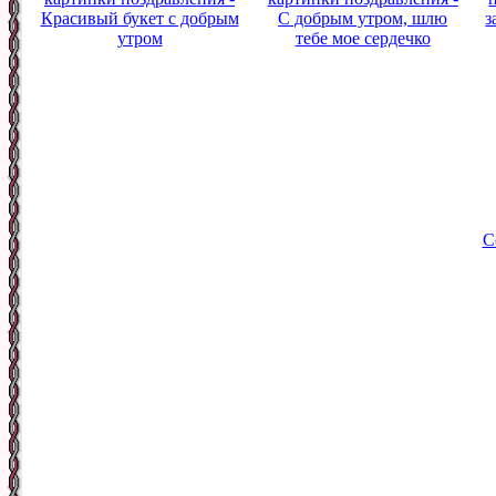
Красивый букет с добрым
С добрым утром, шлю
з
утром
тебе мое сердечко
С