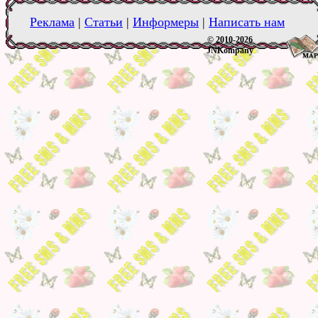
Реклама
|
Статьи
|
Информеры
|
Написать нам
© 2010-2026
JNKompany