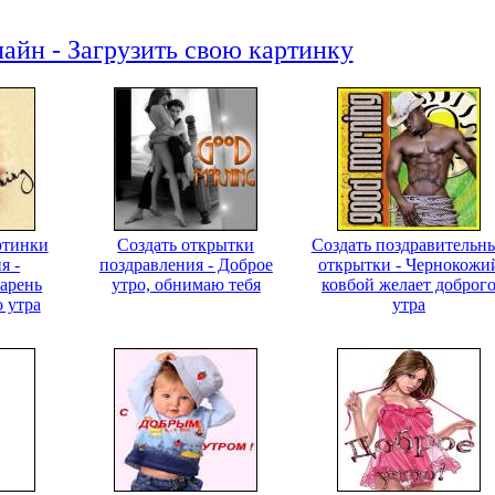
айн - Загрузить свою картинку
ртинки
Создать открытки
Создать поздравительн
я -
поздравления - Доброе
открытки - Чернокожи
арень
утро, обнимаю тебя
ковбой желает доброг
 утра
утра