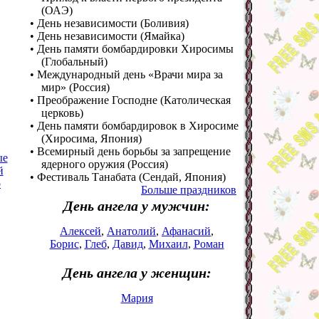
(ОАЭ)
• День независимости (Боливия)
• День независимости (Ямайка)
• День памяти бомбардировки Хиросимы
(Глобальный)
• Международный день «Врачи мира за
мир» (Россия)
• Преображение Господне (Католическая
церковь)
• День памяти бомбардировок в Хиросиме
(Хиросима, Япония)
• Всемирный день борьбы за запрещение
ые
ядерного оружия (Россия)
й
• Фестиваль Танабата (Сендай, Япония)
о
Больше праздников
День ангела у мужчин:
Алексей
,
Анатолий
,
Афанасий
,
Борис
,
Глеб
,
Давид
,
Михаил
,
Роман
День ангела у женщин:
Мария