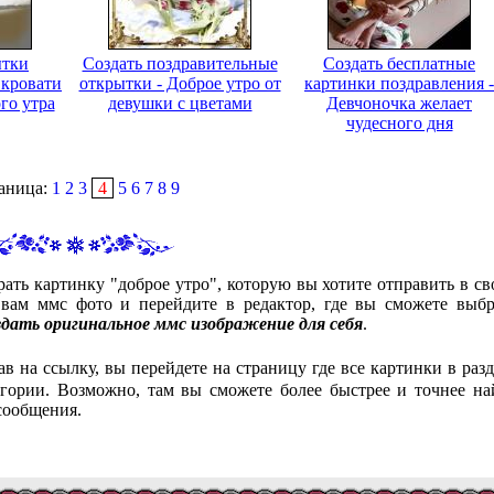
ытки
Создать поздравительные
Создать бесплатные
 кровати
открытки - Доброе утро от
картинки поздравления -
го утра
девушки с цветами
Девчоночка желает
чудесного дня
аница:
1
2
3
4
5
6
7
8
9
ать картинку "доброе утро", которую вы хотите отправить в св
ам ммс фото и перейдите в редактор, где вы сможете выбр
здать оригинальное ммс изображение для себя
.
ав на ссылку, вы перейдете на страницу где все картинки в разд
гории. Возможно, там вы сможете более быстрее и точнее на
сообщения.