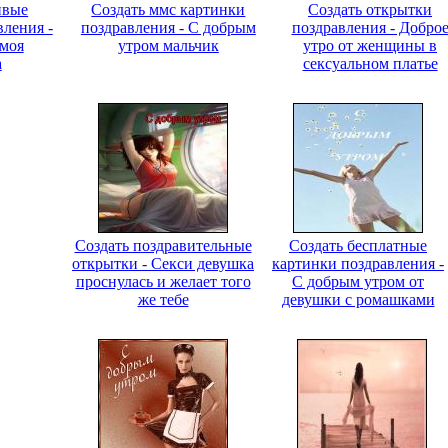
ивые
Создать ммс картинки
Создать открытки
вления -
поздравления - С добрым
поздравления - Добро
 моя
утром мальчик
утро от женщины в
а
сексуальном платье
Создать поздравительные
Создать бесплатные
открытки - Секси девушка
картинки поздравления -
проснулась и желает того
С добрым утром от
же тебе
девушки с ромашками