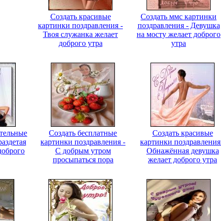
Создать красивые
Создать ммс картинки
картинки поздравления -
поздравления - Девушка
Твоя служанка желает
на мосту желает доброго
доброго утра
утра
ительные
Создать бесплатные
Создать красивые
раздетая
картинки поздравления -
картинки поздравления
доброго
С добрым утром
Обнажённая девушка
просыпаться пора
желает доброго утра