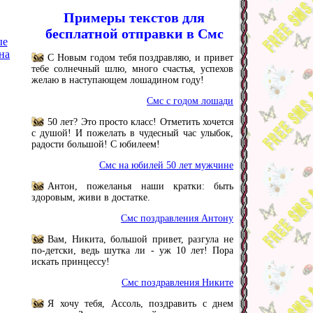
Примеры текстов для
бесплатной отправки в Смс
ые
на
С Новым годом тебя поздравляю, и привет
тебе солнечный шлю, много счастья, успехов
желаю в наступающем лошадином году!
Смс с годом лошади
50 лет? Это просто класс! Отметить хочется
с душой! И пожелать в чудесный час улыбок,
радости большой! С юбилеем!
Смс на юбилей 50 лет мужчине
Антон, пожеланья наши кратки: быть
здоровым, живи в достатке.
Смс поздравления Антону
Вам, Никита, большой привет, разгула не
по-детски, ведь шутка ли - уж 10 лет! Пора
искать принцессу!
Смс поздравления Никите
Я хочу тебя, Ассоль, поздравить с днем