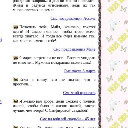
рождения. Здоровья и долгой жизни пожелать.
Живи и радуйся мгновеньям, ведь их так
много светлых на земле.
Смс поздравления Ассоль
Пожелать тебе, Майя, конечно, хочется
всего! И самое главное, чтобы этого всего
всегда хватало! И тогда все будет именно так,
й
как хочется именно тебе!
Смс поздравления Майе
9 марта встретили не все... Рассвет увидели
не многие... Мужики поздравим выживших!..
Смс после 8 марта
Если я пишу, это не значит, что я
простила...
Смс чтоб простить
й
Я желаю вам добра, доли схожей с полной
чашей, чтобы было в жизни вашей, завтра
лучше, чем вчера! С Сапфировой свадьбой!
Смс на юбилей свадьбы - 45 лет
Кузьма, 25 летие означает, что твое