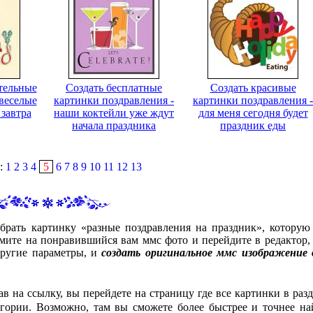
тельные
Создать бесплатные
Создать красивые
 веселые
картинки поздравления -
картинки поздравления -
 завтра
наши коктейли уже ждут
для меня сегодня будет
начала праздника
праздник еды
:
1
2
3
4
5
6
7
8
9
10
11
12
13
брать картинку «разные поздравления на праздник», которую
мите на понравившийся вам ммс фото и перейдите в редактор, 
другие параметры, и
создать оригинальное ммс изображение 
ав на ссылку, вы перейдете на страницу где все картинки в разд
гории. Возможно, там вы сможете более быстрее и точнее на