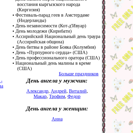
восстания кыргызского народа
(Киргизия)
• Фестиваль-парад геев в Амстердаме
(Нидерланды)
• День независимости (Кот-д'Ивуар)
• День молодежи (Кирибати)
• Ассирийский Национальный день траура
(Ассирийская община)
• День битвы в районе Бояка (Колумбия)
• День «Пурпурного сердца» (США)
• День профессионального оратора (США)
• Национальный день малины в креме
(США)
Больше праздников
День ангела у мужчин:
 -
на
Александр
,
Андрей
,
Виталий
,
Макар
,
Трофим
,
Федор
День ангела у женщин:
Анна