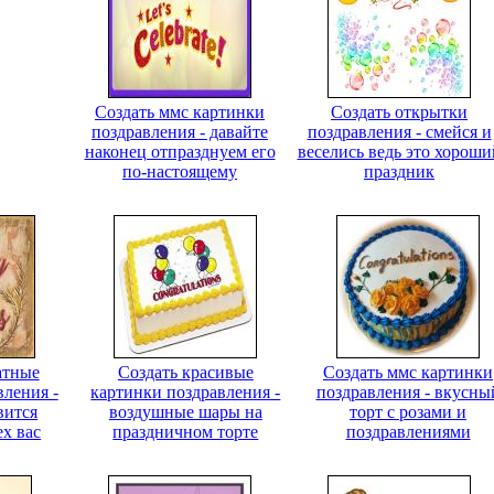
Создать ммс картинки
Создать открытки
поздравления - давайте
поздравления - смейся и
наконец отпразднуем его
веселись ведь это хороши
по-настоящему
праздник
атные
Создать красивые
Создать ммс картинки
вления -
картинки поздравления -
поздравления - вкусны
вится
воздушные шары на
торт с розами и
ех вас
праздничном торте
поздравлениями