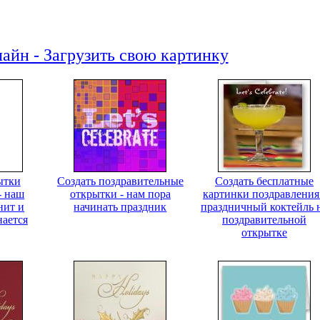
айн - Загрузить свою картинку
ытки
Создать поздравительные
Создать бесплатные
- наш
открытки - нам пора
картинки поздравления
нит и
начинать праздник
праздничный коктейль 
нается
поздравительной
открытке