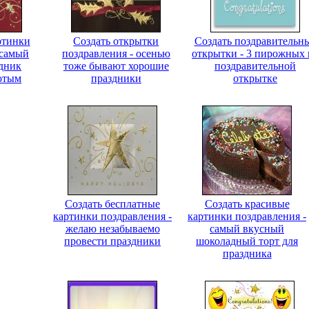
ртинки
Создать открытки
Создать поздравительн
 самый
поздравления - осенью
открытки - 3 пирожных 
дник
тоже бывают хорошие
поздравительной
отым
праздники
открытке
Создать бесплатные
Создать красивые
картинки поздравления -
картинки поздравления -
желаю незабываемо
самый вкусный
провести праздники
шоколадный торт для
праздника