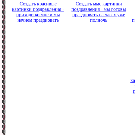
Создать красивые
Создать ммс картинки
картинки поздравления -
поздравления - мы готовы
приходи ко мне и мы
праздновать на часах уже
начнем праздновать
полночь
п
ка
п