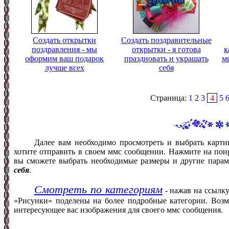
Создать открытки
Создать поздравительные
поздравления - мы
открытки - я готова
к
оформим ваш подарок
праздновать и украшать
мы
лучше всех
себя
Страница:
1
2
3
4
5
Далее вам необходимо просмотреть и выбрать карти
хотите отправить в своем ммс сообщении. Нажмите на понр
вы сможете выбрать необходимые размеры и другие пара
себя
.
Смотреть по категориям
- нажав на ссылку
«Рисунки» поделены на более подробные категории. Возм
интересующее вас изображения для своего ммс сообщения.