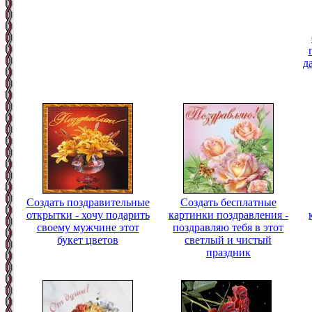
д
Создать поздравительные
Создать бесплатные
открытки - хочу подарить
картинки поздравления -
своему мужчине этот
поздравляю тебя в этот
букет цветов
светлый и чистый
праздник