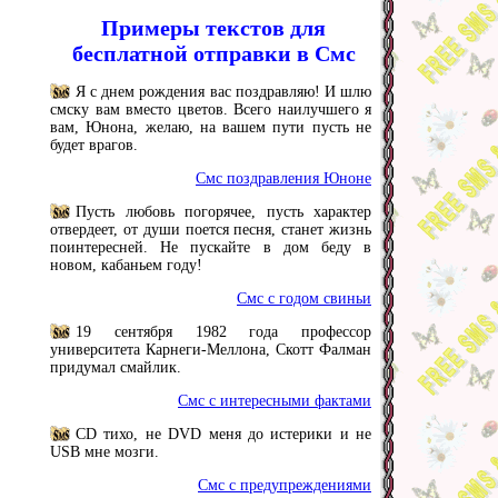
Примеры текстов для
бесплатной отправки в Смс
Я с днем рождения вас поздравляю! И шлю
смску вам вместо цветов. Всего наилучшего я
вам, Юнона, желаю, на вашем пути пусть не
будет врагов.
Смс поздравления Юноне
Пусть любовь погорячее, пусть характер
отвердеет, от души поется песня, станет жизнь
поинтересней. Не пускайте в дом беду в
новом, кабаньем году!
Смс с годом свиньи
19 сентября 1982 года профессор
университета Карнеги-Меллона, Скотт Фалман
придумал смайлик.
Смс с интересными фактами
CD тихо, не DVD меня до истерики и не
USB мне мозги.
Смс с предупреждениями