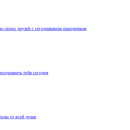
яю своих друзей с сегодняшним праздником
поздравить тебя сегодня
розы от всей души