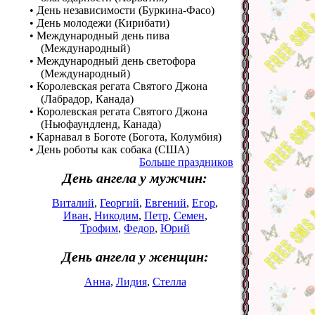
• День независимости (Буркина-Фасо)
• День молодежи (Кирибати)
• Международный день пива
(Международный)
• Международный день светофора
(Международный)
• Королевская регата Святого Джона
(Лабрадор, Канада)
• Королевская регата Святого Джона
(Ньюфаундленд, Канада)
• Карнавал в Боготе (Богота, Колумбия)
• День роботы как собака (США)
Больше праздников
День ангела у мужчин:
Виталий
,
Георгий
,
Евгений
,
Егор
,
Иван
,
Никодим
,
Петр
,
Семен
,
Трофим
,
Федор
,
Юрий
День ангела у женщин:
Анна
,
Лидия
,
Стелла