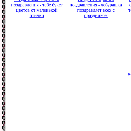
поздравления - тебе букет
поздравления - чебурашка
цветов от маленькой
поздравляет всех с
т
птички
праздником
к