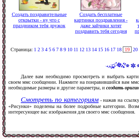
Создать поздравительные
Создать бесплатные
открытки - ну что с
картинки поздравления -
к
праздником тебя дружок
даже зайчики хотят
поздравить тебя сегодня
п
Страница:
1
2
3
4
5
6
7
8
9
10
11
12
13
14
15
16
17
18
19
20
Далее вам необходимо просмотреть и выбрать карти
своем ммс сообщении. Нажмите на понравившийся вам ммс ф
необходимые размеры и другие параметры, и
создать ориги
Смотреть по категориям
- нажав на ссылку
«Рисунки» поделены на более подробные категории. Возм
интересующее вас изображения для своего ммс сообщения.