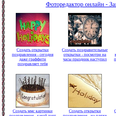
Фоторедактор онлайн - За
Создать открытки
Создать поздравительные
поздравления - сегодня
открытки - посмотри на
даже граффити
часы праздник наступил
п
поздравляет тебя
Создать ммс картинки
Создать открытки
поздравления - какой торт
поздравления - на пляже