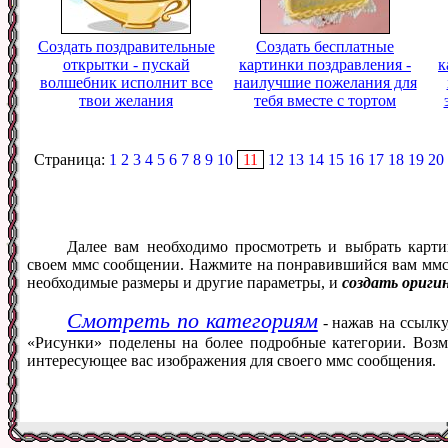
Создать поздравительные
Создать бесплатные
открытки - пускай
картинки поздравления -
к
волшебник исполнит все
наилучшие пожелания для
твои желания
тебя вместе с тортом
Страница:
1
2
3
4
5
6
7
8
9
10
11
12
13
14
15
16
17
18
19
20
Далее вам необходимо просмотреть и выбрать карти
своем ммс сообщении. Нажмите на понравившийся вам ммс ф
необходимые размеры и другие параметры, и
создать ориги
Смотреть по категориям
- нажав на ссылку
«Рисунки» поделены на более подробные категории. Возм
интересующее вас изображения для своего ммс сообщения.