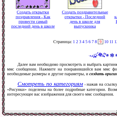
Создать открытки
Создать поздравительные
поздравления - Как
открытки - Последний
к
провести самый
день в школе для
последний день в школе
выпускника
Страница:
1
2
3
4
5
6
7
8
9
10
11
1
Далее вам необходимо просмотреть и выбрать картин
ммс сообщении. Нажмите на понравившийся вам ммс фот
необходимые размеры и другие параметры, и
создать ориги
Смотреть по категориям
- нажав на ссылку
«Рисунки» поделены на более подробные категории. Возм
интересующее вас изображения для своего ммс сообщения.