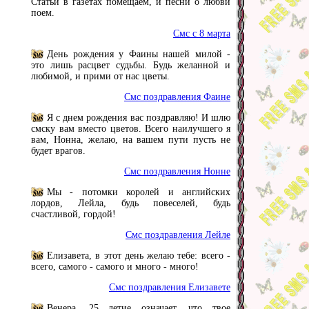
Статьи в газетах помещаем, и песни о любви
поем.
Смс с 8 марта
День рождения у Фаины нашей милой -
это лишь расцвет судьбы. Будь желанной и
любимой, и прими от нас цветы.
Смс поздравления Фаине
Я с днем рождения вас поздравляю! И шлю
смску вам вместо цветов. Всего наилучшего я
вам, Нонна, желаю, на вашем пути пусть не
будет врагов.
Смс поздравления Нонне
Мы - потомки королей и английских
лордов, Лейла, будь повеселей, будь
счастливой, гордой!
Смс поздравления Лейле
Елизавета, в этот день желаю тебе: всего -
всего, самого - самого и много - много!
Смс поздравления Елизавете
Венера, 25 летие означает, что твое