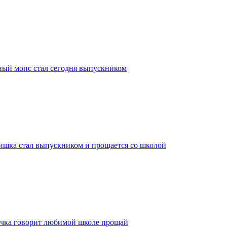
ный мопс стал сегодня выпускником
Мишка стал выпускником и прощается со школой
лочка говорит любимой школе прощай