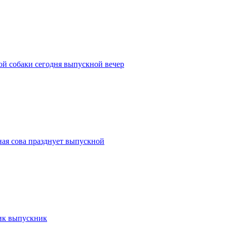
ой собаки сегодня выпускной вечер
ная сова празднует выпускной
ник выпускник