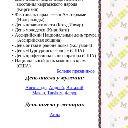
восстания кыргызского народа
(Киргизия)
• Фестиваль-парад геев в Амстердаме
(Нидерланды)
• День независимости (Кот-д'Ивуар)
• День молодежи (Кирибати)
• Ассирийский Национальный день траура
(Ассирийская община)
• День битвы в районе Бояка (Колумбия)
• День «Пурпурного сердца» (США)
• День профессионального оратора (США)
• Национальный день малины в креме
(США)
Больше праздников
День ангела у мужчин:
Александр
,
Андрей
,
Виталий
,
Макар
,
Трофим
,
Федор
День ангела у женщин:
Анна