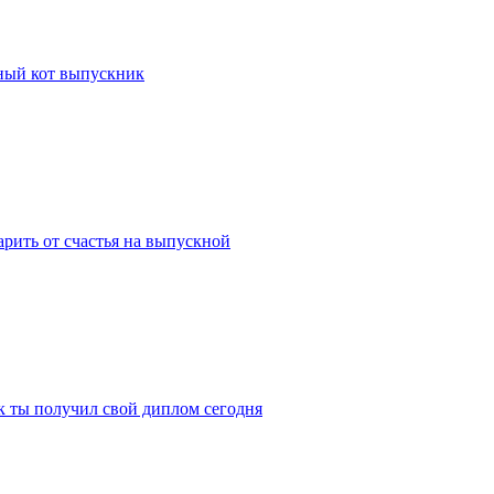
мный кот выпускник
арить от счастья на выпускной
к ты получил свой диплом сегодня