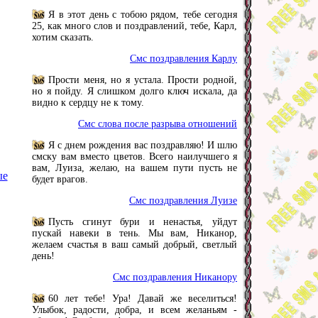
Я в этот день с тобою рядом, тебе сегодня
25, как много слов и поздравлений, тебе, Карл,
хотим сказать.
Смс поздравления Карлу
Прости меня, но я устала. Прости родной,
но я пойду. Я слишком долго ключ искала, да
видно к сердцу не к тому.
Смс слова после разрыва отношений
Я с днем рождения вас поздравляю! И шлю
смску вам вместо цветов. Всего наилучшего я
вам, Луиза, желаю, на вашем пути пусть не
ые
будет врагов.
Смс поздравления Луизе
Пусть сгинут бури и ненастья, уйдут
пускай навеки в тень. Мы вам, Никанор,
желаем счастья в ваш самый добрый, светлый
день!
Смс поздравления Никанору
60 лет тебе! Ура! Давай же веселиться!
Улыбок, радости, добра, и всем желаньям -