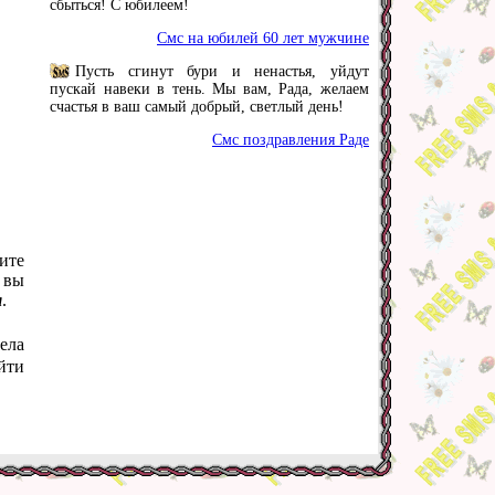
сбыться! С юбилеем!
Смс на юбилей 60 лет мужчине
Пусть сгинут бури и ненастья, уйдут
пускай навеки в тень. Мы вам, Рада, желаем
счастья в ваш самый добрый, светлый день!
Смс поздравления Раде
ите
 вы
я
.
ела
йти