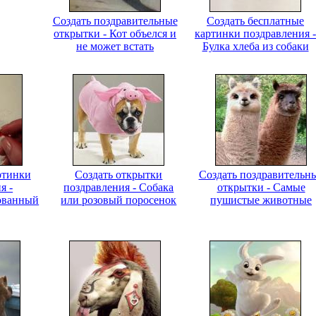
Создать поздравительные
Создать бесплатные
открытки - Кот объелся и
картинки поздравления -
не может встать
Булка хлеба из собаки
ртинки
Создать открытки
Создать поздравительн
я -
поздравления - Собака
открытки - Самые
ованный
или розовый поросенок
пушистые животные