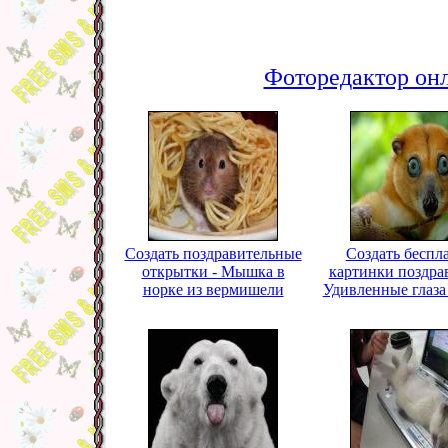
Фоторедактор онл
Создать поздравительные
Создать беспл
открытки - Мышка в
картинки поздра
норке из вермишели
Удивленные глаза