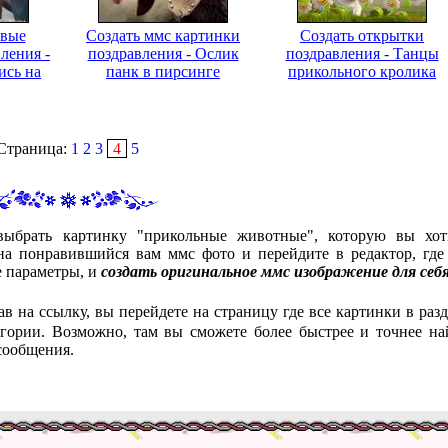
ивые
Создать ммс картинки
Создать открытки
ления -
поздравления - Ослик
поздравления - Танцы
ись на
панк в пирсинге
прикольного кролика
Страница:
1
2
3
4
5
выбрать картинку "прикольные животные", которую вы хот
а понравившийся вам ммс фото и перейдите в редактор, где
е параметры, и
создать оригинальное ммс изображение для себ
ав на ссылку, вы перейдете на страницу где все картинки в разд
гории. Возможно, там вы сможете более быстрее и точнее на
сообщения.