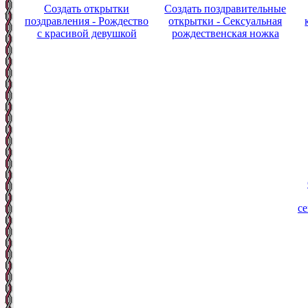
Создать открытки
Создать поздравительные
поздравления - Рождество
открытки - Сексуальная
с красивой девушкой
рождественская ножка
с