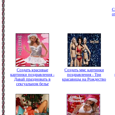
С
о
Создать красивые
Создать ммс картинки
картинки поздравления -
поздравления - Три
Давай праздновать в
красавицы на Рождество
сексуальном белье