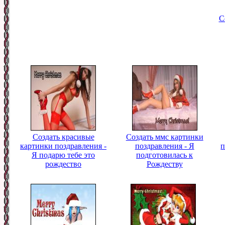
С
Создать красивые
Создать ммс картинки
картинки поздравления -
поздравления - Я
п
Я подарю тебе это
подготовилась к
рождество
Рождеству