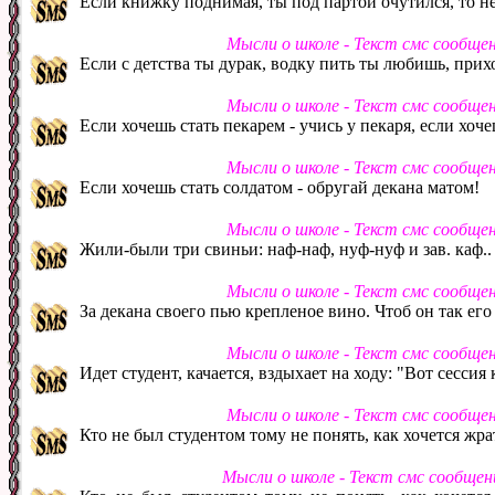
Если книжку поднимая, ты под партой очутился, то не
Мысли о школе - Текст смс сообще
Если с детства ты дурак, водку пить ты любишь, прих
Мысли о школе - Текст смс сообще
Если хочешь стать пекарем - учись у пекаря, если хо
Мысли о школе - Текст смс сообще
Если хочешь стать солдатом - обругай декана матом!
Мысли о школе - Текст смс сообще
Жили-были три свиньи: наф-наф, нуф-нуф и зав. каф..
Мысли о школе - Текст смс сообще
За декана своего пью крепленое вино. Чтоб он так его
Мысли о школе - Текст смс сообще
Идет студент, качается, вздыхает на ходу: "Вот сессия 
Мысли о школе - Текст смс сообще
Кто не был студентом тому не понять, как хочется жрат
Мысли о школе - Текст смс сообще