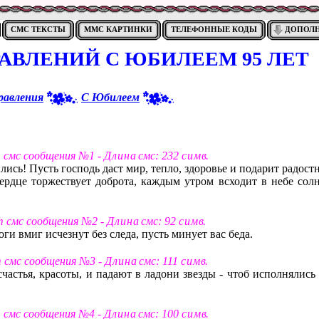
СМС ТЕКСТЫ
ММС КАРТИНКИ
ТЕЛЕФОННЫЕ КОДЫ
ДОПОЛ
АВЛЕНИЙ С ЮБИЛЕЕМ 95 ЛЕТ
равления
С Юбилеем
т смс сообщения №1 -
Д л и н а
смс: 232
с и м в
.
ились! Пусть господь даст мир, тепло, здоровье и подарит радос
сердце торжествует доброта, каждым утром всходит в небе солн
т смс сообщения №2 -
Д л и н а
смс: 92
с и м в
.
оги вмиг исчезнут без следа, пусть минует вас беда.
т смс сообщения №3 -
Д л и н а
смс: 111
с и м в
.
счастья, красоты, и падают в ладони звезды - чтоб исполнялись
т смс сообщения №4 -
Д л и н а
смс: 100
с и м в
.