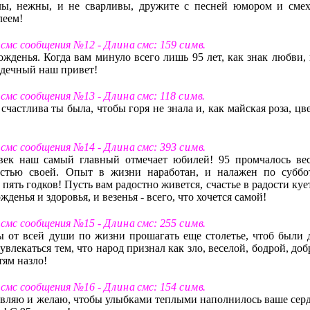
лы, нежны, и не сварливы, дружите с песней юмором и смех
леем!
 смс сообщения №12 -
Д л и н а
смс: 159
с и м в
.
ожденья. Когда вам минуло всего лишь 95 лет, как знак любви, 
рдечный наш привет!
 смс сообщения №13 -
Д л и н а
смс: 118
с и м в
.
частлива ты была, чтобы горя не знала и, как майская роза, цв
 смс сообщения №14 -
Д л и н а
смс: 393
с и м в
.
век наш самый главный отмечает юбилей! 95 промчалось вес
остью своей. Опыт в жизни наработан, и налажен по суббо
пять годков! Пусть вам радостно живется, счастье в радости куе
денья и здоровья, и везенья - всего, что хочется самой!
 смс сообщения №15 -
Д л и н а
смс: 255
с и м в
.
ы от всей души по жизни прошагать еще столетье, чтоб были 
влекаться тем, что народ признал как зло, веселой, бодрой, до
тям назло!
 смс сообщения №16 -
Д л и н а
смс: 154
с и м в
.
авляю и желаю, чтобы улыбками теплыми наполнилось ваше серд