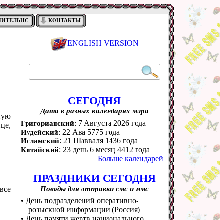
НИТЕЛЬНО
КОНТАКТЫ
ENGLISH VERSION
СЕГОДНЯ
Дата в разных календарях мира
тную
: 7 Августа 2026 года
Григорианский
це,
: 22 Ава 5775 года
Иудейский
: 21 Шавваля 1436 года
Исламский
: 23 день 6 месяц 4412 года
Китайский
Больше календарей
ПРАЗДНИКИ СЕГОДНЯ
 все
Поводы для отправки смс и ммс
• День подразделений оперативно-
розыскной информации (Россия)
• День памяти жертв национального