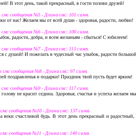
вней! В этот день, такой прекрасный, в гости позови друзей!
т смс сообщения №5 -
Д л и н а
смс: 101
с и м в
.
ки от нас! Желаем мы от всей души - здоровья, радости, любви!
т смс сообщения №6 -
Д л и н а
смс: 100
с и м в
.
лыбок, радости, добра, и всем желаньям - сбыться! С юбилеем!
т смс сообщения №7 -
Д л и н а
смс: 113
с и м в
.
тся с душой! И пожелать в чудесный час улыбок, радости большо
т смс сообщения №8 -
Д л и н а
смс: 97
с и м в
.
ей поздравленья и подарки! Праздник твой пусть будет ярким!
т смс сообщения №9 -
Д л и н а
смс: 117
с и м в
.
 голову не красит седина. Здоровья, счастья и успеха желаем м
 смс сообщения №10 -
Д л и н а
смс: 137
с и м в
.
на веки счастливой будь. В этот день прекрасный и радостный, 
 смс сообщения №11 -
Д л и н а
смс: 140
с и м в
.