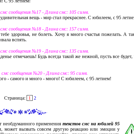
м! С 95 летием!
 смс сообщения №17 -
Д л и н а
смс: 105
с и м в
.
 удивительная вещь - мир стал прекраснее. С юбилеем, с 95 летие
 смс сообщения №18 -
Д л и н а
смс: 157
с и м в
.
 тебе здоровья, не болеть. Хочу я много счастья пожелать. А т
ивала вспять.
 смс сообщения №19 -
Д л и н а
смс: 135
с и м в
.
енье отмечаешь! Будь всегда такой же нежной, пусть все будет,
т смс сообщения №20 -
Д л и н а
смс: 95
с и м в
.
мого - самого и много - много! С юбилеем, с 95 летием!
Страница:
1
2
от необдуманного применения
текстов смс на юбилей 95
ми, может вызвать совсем другую реакцию или эмоции у