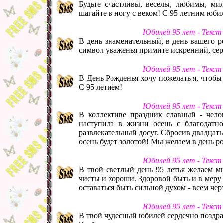
Будьте счастливы, веселы, любимы, ми
шагайте в ногу с веком! С 95 летним юби
Юбилей 95 лет - Текст
В день знаменательный, в день вашего р
символ уваженья примите искренний, се
Юбилей 95 лет - Текст
В День Рожденья хочу пожелать я, чтобы с
С 95 летием!
Юбилей 95 лет - Текст
В коллективе праздник славный - чело
наступила в жизни осень с благодатн
развлекательный досуг. Сбросив двадцать 
осень будет золотой! Мы желаем в день рож
Юбилей 95 лет - Текст
В твой светлый день 95 летья желаем м
чисты и хороши. Здоровой быть и в меру у
оставаться быть сильной духом - всем чер
Юбилей 95 лет - Текст
В твой чудесный юбилей сердечно поздр