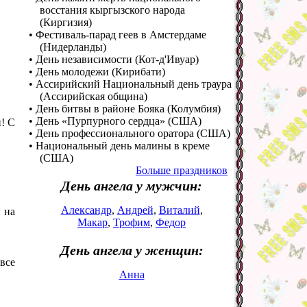
восстания кыргызского народа
(Киргизия)
• Фестиваль-парад геев в Амстердаме
(Нидерланды)
• День независимости (Кот-д'Ивуар)
• День молодежи (Кирибати)
• Ассирийский Национальный день траура
(Ассирийская община)
• День битвы в районе Бояка (Колумбия)
• День «Пурпурного сердца» (США)
й! С
• День профессионального оратора (США)
• Национальный день малины в креме
(США)
Больше праздников
День ангела у мужчин:
Александр
,
Андрей
,
Виталий
,
ы на
Макар
,
Трофим
,
Федор
День ангела у женщин:
все
Анна