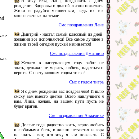
Я хочу тебя, Лана, поздравить с днем
рождения. Здоровья и долгой жизни пожелать.
Живи и радуйся мгновеньям, ведь их так
много светлых на земле.
м!
Смс поздравления Лане
Дмитрий - настал самый классный из дней:
акже
желания все исполняются! Все самое лучшее в
жизни твоей сегодня пускай начинается!
Смс поздравления Дмитрию
 как
Желаем в наступающем году забот не
знать, деньжат не мерить, любить, надеяться и
верить! С наступающим годом тигра!
Смс с годом тигра
Я с днем рождения вас поздравляю! И шлю
смску вам вместо цветов. Всего наилучшего я
вам, Лика, желаю, на вашем пути пусть не
будет врагов.
Смс поздравления Анжелике
Долгие годы радостно жить, верно любить
и любимыми быть, в жизни несчастья и горя
не знать - вот, что хочу я вам пожелать. С