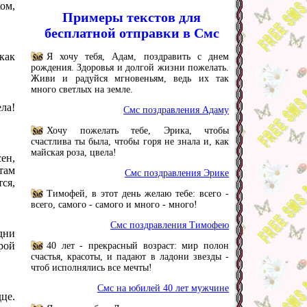
ом,
Примеры текстов для
бесплатной отправки в Смс
как
Я хочу тебя, Адам, поздравить с днем
рождения. Здоровья и долгой жизни пожелать.
Живи и радуйся мгновеньям, ведь их так
много светлых на земле.
ела!
Смс поздравления Адаму
Хочу пожелать тебе, Эрика, чтобы
счастлива ты была, чтобы горя не знала и, как
майская роза, цвела!
ен,
там
Смс поздравления Эрике
тся,
Тимофей, в этот день желаю тебе: всего -
всего, самого - самого и много - много!
Смс поздравления Тимофею
дни
брой
40 лет - прекрасный возраст: мир полон
счастья, красоты, и падают в ладони звезды -
чтоб исполнялись все мечты!
Смс на юбилей 40 лет мужчине
це.