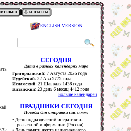
НИТЕЛЬНО
КОНТАКТЫ
ENGLISH VERSION
СЕГОДНЯ
Дата в разных календарях мира
жать
: 7 Августа 2026 года
Григорианский
: 22 Ава 5775 года
Иудейский
: 21 Шавваля 1436 года
Исламский
: 23 день 6 месяц 4412 года
Китайский
Больше календарей
ПРАЗДНИКИ СЕГОДНЯ
кай
Поводы для отправки смс и ммс
• День подразделений оперативно-
розыскной информации (Россия)
сть
• День памяти жертв национального