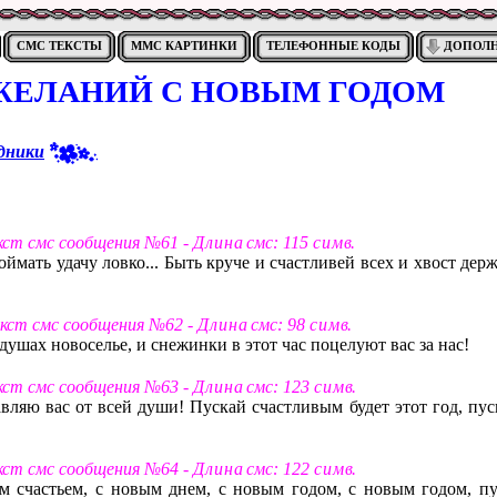
СМС ТЕКСТЫ
ММС КАРТИНКИ
ТЕЛЕФОННЫЕ КОДЫ
ДОПОЛ
ЖЕЛАНИЙ С НОВЫМ ГОДОМ
дники
екст смс сообщения №61 -
Д л и н а
смс: 115
с и м в
.
ймать удачу ловко... Быть круче и счастливей всех и хвост дер
екст смс сообщения №62 -
Д л и н а
смс: 98
с и м в
.
душах новоселье, и снежинки в этот час поцелуют вас за нас!
екст смс сообщения №63 -
Д л и н а
смс: 123
с и м в
.
ляю вас от всей души! Пускай счастливым будет этот год, пус
екст смс сообщения №64 -
Д л и н а
смс: 122
с и м в
.
 счастьем, с новым днем, с новым годом, с новым годом, пу