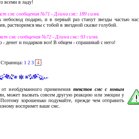
о всеми в ладу!
екст смс сообщения №71 -
Д л и н а
смс: 189
с и м в
.
 небосвод подарю, и в первый раз станут звезды частью нас
в, растворимся мы с тобой в звездной сказке голубой.
екст смс сообщения №72 -
Д л и н а
смс: 93
с и м в
.
о - денег и подарков воз! В общем - спрашивай с него!
Страница:
1
2
3
4
с от необдуманного применения
текстов смс с новым
ами, может вызвать совсем другую реакцию или эмоции у
. Поэтому хорошенько подумайте, прежде чем отправить
азному воспримет ваше смс.