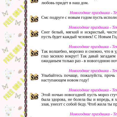
любовь придет в наш дом.
Новогодние праздники - Т
Смс подруге с новым годом пусть исполнит
Новогодние праздники - Т
Снег белый, мягкий и искристый, чист
пусть будет каждый человек! С Новым Го
Новогодние праздники - Т
Так волшебно, морозно и снежно, что в у
глаз засияло вокруг! Так давай загадаем
ожиданьем только раз - в новогоднюю ноч
Новогодние праздники - Т
Улыбайтесь почаще, пожалуйста, прочь 
наступающем новом году!
Новогодние праздники - Т
Этой ночью новогодней пусть мороз стуч
была здорова, не болела бы и впредь, я 
злая, унесет с собой беду. Чтоб жила ты 
Новогодние праздники - Т