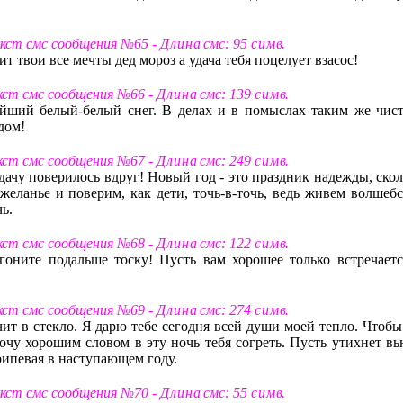
екст смс сообщения №65 -
Д л и н а
смс: 95
с и м в
.
 твои все мечты дед мороз а удача тебя поцелует взасос!
екст смс сообщения №66 -
Д л и н а
смс: 139
с и м в
.
ейший белый-белый снег. В делах и в помыслах таким же чис
дом!
екст смс сообщения №67 -
Д л и н а
смс: 249
с и м в
.
дачу поверилось вдруг! Новый год - это праздник надежды, скол
 желанье и поверим, как дети, точь-в-точь, ведь живем волшебс
ь.
екст смс сообщения №68 -
Д л и н а
смс: 122
с и м в
.
гоните подальше тоску! Пусть вам хорошее только встречаетс
екст смс сообщения №69 -
Д л и н а
смс: 274
с и м в
.
ит в стекло. Я дарю тебе сегодня всей души моей тепло. Чтобы
хочу хорошим словом в эту ночь тебя согреть. Пусть утихнет вь
припевая в наступающем году.
екст смс сообщения №70 -
Д л и н а
смс: 55
с и м в
.