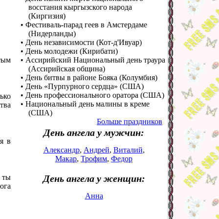
восстания кыргызского народа
(Киргизия)
• Фестиваль-парад геев в Амстердаме
(Нидерланды)
• День независимости (Кот-д'Ивуар)
• День молодежи (Кирибати)
тым
• Ассирийский Национальный день траура
(Ассирийская община)
• День битвы в районе Бояка (Колумбия)
• День «Пурпурного сердца» (США)
• День профессионального оратора (США)
ько
• Национальный день малины в креме
тва
(США)
Больше праздников
День ангела у мужчин:
я в
Александр
,
Андрей
,
Виталий
,
Макар
,
Трофим
,
Федор
 ты
День ангела у женщин:
юга
Анна