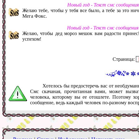
Новый год - Текст смс сообщени
Желаю тебе, чтобы у тебя все было, а тебе за это ни
Мега Фокс.
Новый год - Текст смс сообщени
Желаю, чтобы дед мороз мешок вам радости принес
успехом!
Страница:
Хотелось бы предостеречь вас от необдума
Смс скачаная, прочитанная вами, может вызв
человека, которому вы ее отошлете. Поэтому хо
сообщение, ведь каждый человек по-разному восп