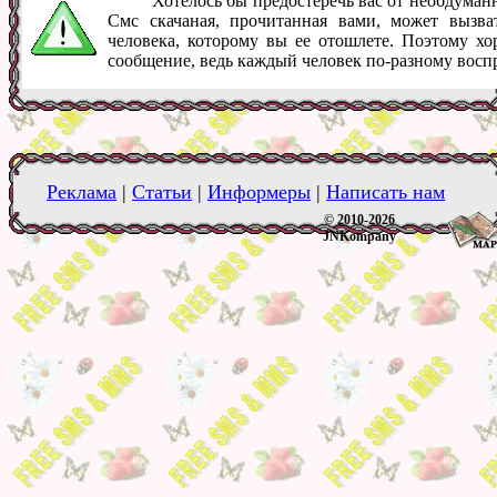
Хотелось бы предостеречь вас от необдума
Смс скачаная, прочитанная вами, может вызв
человека, которому вы ее отошлете. Поэтому хо
сообщение, ведь каждый человек по-разному восп
Реклама
|
Статьи
|
Информеры
|
Написать нам
© 2010-2026
JNKompany