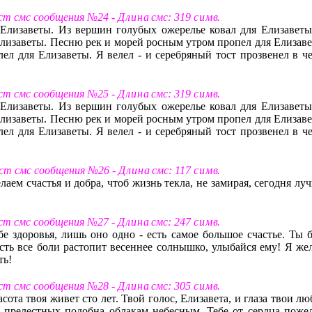
ст смс сообщения №24 -
Д л и н а
смс: 319
с и м в
.
 Елизаветы. Из вершин голубых ожерелье ковал для Елизаветы
я Елизаветы. Песню рек и морей росным утром пропел для Елизав
алел для Елизаветы. Я велел - и серебряный тост прозвенел в ч
ст смс сообщения №25 -
Д л и н а
смс: 319
с и м в
.
 Елизаветы. Из вершин голубых ожерелье ковал для Елизаветы
я Елизаветы. Песню рек и морей росным утром пропел для Елизав
алел для Елизаветы. Я велел - и серебряный тост прозвенел в ч
ст смс сообщения №26 -
Д л и н а
смс: 117
с и м в
.
лаем счастья и добра, чтоб жизнь текла, не замирая, сегодня лу
ст смс сообщения №27 -
Д л и н а
смс: 247
с и м в
.
е здоровья, лишь оно одно - есть самое большое счастье. Ты б
усть все боли растопит весеннее солнышко, улыбайся ему! Я же
ть!
ст смс сообщения №28 -
Д л и н а
смс: 305
с и м в
.
асота твоя живет сто лет. Твой голос, Елизавета, и глаза твои л
 прелестных подобна облакам небесным. Тебе от сердца поже