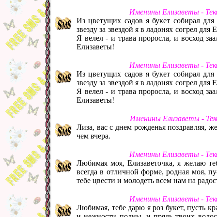
Именины Елизаветы - Тек
Из цветущих садов я букет собирал для
звезду за звездой я в ладонях согрел дл
Я велел - и трава проросла, и восход за
Елизаветы!
Именины Елизаветы - Тек
Из цветущих садов я букет собирал для
звезду за звездой я в ладонях согрел дл
Я велел - и трава проросла, и восход за
Елизаветы!
Именины Елизаветы - Тек
Лиза, вас с днем рожденья поздравляя, же
чем вчера.
Именины Елизаветы - Тек
Любимая моя, Елизаветочка, я желаю теб
всегда в отличной форме, родная моя, п
тебе цвести и молодеть всем нам на радос
Именины Елизаветы - Тек
Любимая, тебе дарю я роз букет, пусть кр
и нежности полны, и прядь твоих волос