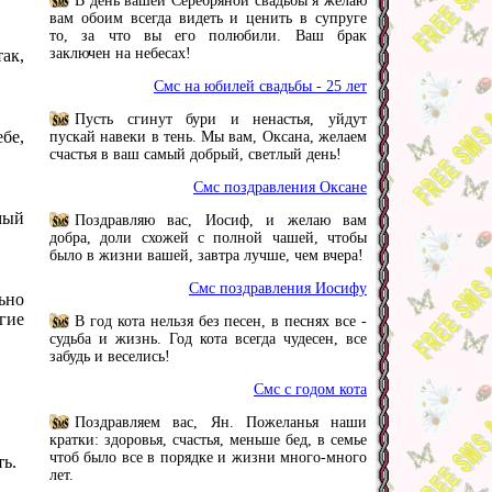
В день вашей Серебряной свадьбы я желаю
вам обоим всегда видеть и ценить в супруге
то, за что вы его полюбили. Ваш брак
заключен на небесах!
так,
Смс на юбилей свадьбы - 25 лет
Пусть сгинут бури и ненастья, уйдут
ебе,
пускай навеки в тень. Мы вам, Оксана, желаем
счастья в ваш самый добрый, светлый день!
Смс поздравления Оксане
мый
Поздравляю вас, Иосиф, и желаю вам
добра, доли схожей с полной чашей, чтобы
было в жизни вашей, завтра лучше, чем вчера!
Смс поздравления Иосифу
ьно
гие
В год кота нельзя без песен, в песнях все -
судьба и жизнь. Год кота всегда чудесен, все
забудь и веселись!
Смс с годом кота
Поздравляем вас, Ян. Пожеланья наши
кратки: здоровья, счастья, меньше бед, в семье
чтоб было все в порядке и жизни много-много
ть.
лет.