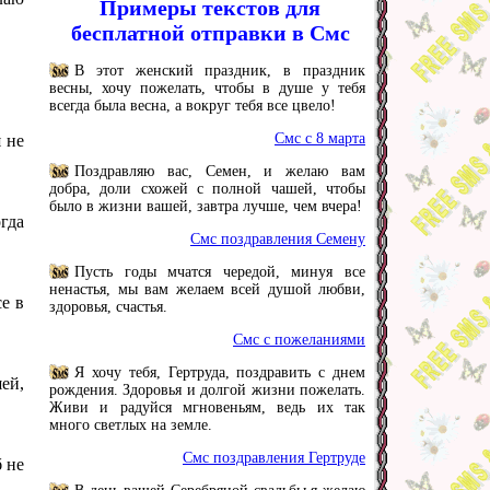
Примеры текстов для
бесплатной отправки в Смс
В этот женский праздник, в праздник
весны, хочу пожелать, чтобы в душе у тебя
всегда была весна, а вокруг тебя все цвело!
Смс с 8 марта
 не
Поздравляю вас, Семен, и желаю вам
добра, доли схожей с полной чашей, чтобы
было в жизни вашей, завтра лучше, чем вчера!
огда
Смс поздравления Семену
Пусть годы мчатся чередой, минуя все
ненастья, мы вам желаем всей душой любви,
се в
здоровья, счастья.
Смс с пожеланиями
Я хочу тебя, Гертруда, поздравить с днем
ей,
рождения. Здоровья и долгой жизни пожелать.
Живи и радуйся мгновеньям, ведь их так
много светлых на земле.
Смс поздравления Гертруде
б не