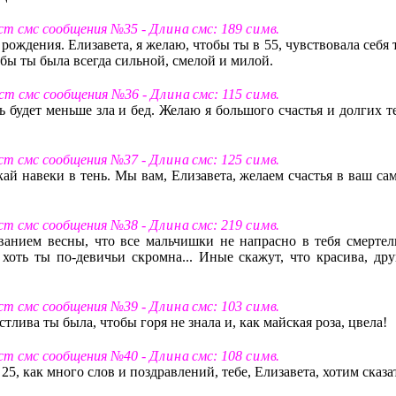
ст смс сообщения №35 -
Д л и н а
смс: 189
с и м в
.
ождения. Елизавета, я желаю, чтобы ты в 55, чувствовала себя 
обы ты была всегда сильной, смелой и милой.
ст смс сообщения №36 -
Д л и н а
смс: 115
с и м в
.
ь будет меньше зла и бед. Желаю я большого счастья и долгих т
ст смс сообщения №37 -
Д л и н а
смс: 125
с и м в
.
кай навеки в тень. Мы вам, Елизавета, желаем счастья в ваш са
ст смс сообщения №38 -
Д л и н а
смс: 219
с и м в
.
ованием весны, что все мальчишки не напрасно в тебя смертел
 хоть ты по-девичьи скромна... Иные скажут, что красива, дру
ст смс сообщения №39 -
Д л и н а
смс: 103
с и м в
.
тлива ты была, чтобы горя не знала и, как майская роза, цвела!
ст смс сообщения №40 -
Д л и н а
смс: 108
с и м в
.
 25, как много слов и поздравлений, тебе, Елизавета, хотим сказа