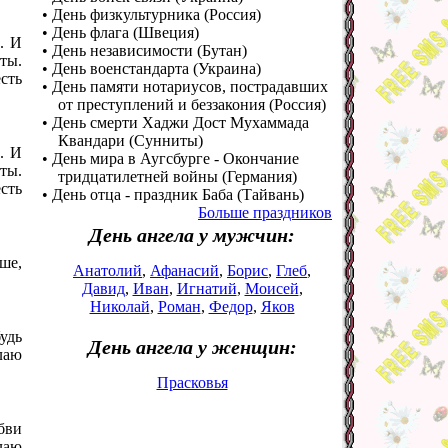
• День физкультурника (Россия)
• День флага (Швеция)
. И
• День независимости (Бутан)
еты.
• День военстандарта (Украина)
есть
• День памяти нотариусов, пострадавших
от преступлений и беззакония (Россия)
• День смерти Хаджи Дост Мухаммада
Квандари (Сунниты)
. И
• День мира в Аугсбурге - Окончание
еты.
тридцатилетней войны (Германия)
есть
• День отца - праздник Баба (Тайвань)
Больше праздников
День ангела у мужчин:
чше,
Анатолий
,
Афанасий
,
Борис
,
Глеб
,
Давид
,
Иван
,
Игнатий
,
Моисей
,
Николай
,
Роман
,
Федор
,
Яков
удь
День ангела у женщин:
лаю
Прасковья
юбви
лаю