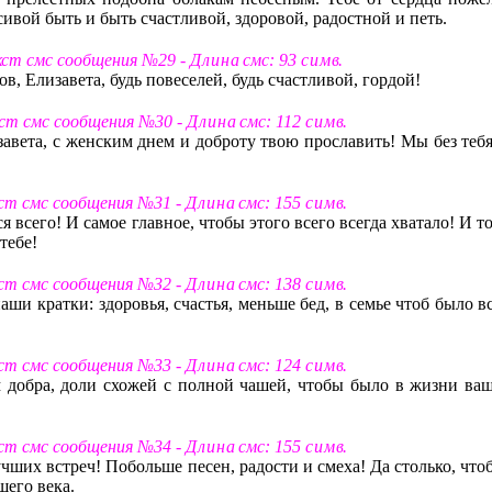
асивой быть и быть счастливой, здоровой, радостной и петь.
кст смс сообщения №29 -
Д л и н а
смс: 93
с и м в
.
, Елизавета, будь повеселей, будь счастливой, гордой!
ст смс сообщения №30 -
Д л и н а
смс: 112
с и м в
.
завета, с женским днем и доброту твою прославить! Мы без тебя
ст смс сообщения №31 -
Д л и н а
смс: 155
с и м в
.
я всего! И самое главное, чтобы этого всего всегда хватало! И т
тебе!
ст смс сообщения №32 -
Д л и н а
смс: 138
с и м в
.
ши кратки: здоровья, счастья, меньше бед, в семье чтоб было в
ст смс сообщения №33 -
Д л и н а
смс: 124
с и м в
.
м добра, доли схожей с полной чашей, чтобы было в жизни ваш
ст смс сообщения №34 -
Д л и н а
смс: 155
с и м в
.
чших встреч! Побольше песен, радости и смеха! Да столько, что
щего века.