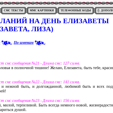
СМС ТЕКСТЫ
ММС КАРТИНКИ
ТЕЛЕФОННЫЕ КОДЫ
ДОПОЛ
ЛАНИЙ НА ДЕНЬ ЕЛИЗАВЕТЫ
ЗАВЕТА, ЛИЗА)
я
По именам
ст смс сообщения №21 -
Д л и н а
смс: 127
с и м в
.
ловья в полночной тишине! Желаю, Елизавета, быть тебе, краси
ст смс сообщения №22 -
Д л и н а
смс: 141
с и м в
.
, и нежной быть, и долгожданной, любимой быть и всех под
вей!
ст смс сообщения №23 -
Д л и н а
смс: 156
с и м в
.
й, милой, терпеливой. Быть всегда немного новой, жизнерадостн
тариться душой.