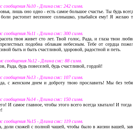
мс сообщения №10 -
Д л и н а
смс: 242
с и м в
.
вья, лишь оно одно - есть самое большое счастье. Ты будь всег
 боли растопит весеннее солнышко, улыбайся ему! Я желаю т
мс сообщения №11 -
Д л и н а
смс: 300
с и м в
.
расота твоя живет сто лет. Твой голос, Рада, и глаза твои люб
прелестных подобна облакам небесным. Тебе от сердца поже
асивой быть и быть счастливой, здоровой, радостной и петь.
смс сообщения №12 -
Д л и н а
смс: 88
с и м в
.
, Рада, будь повеселей, будь счастливой, гордой!
мс сообщения №13 -
Д л и н а
смс: 107
с и м в
.
да, с женским днем и доброту твою прославить! Мы без тебя
мс сообщения №14 -
Д л и н а
смс: 150
с и м в
.
его! И самое главное, чтобы этого всего всегда хватало! И тогда
е!
мс сообщения №15 -
Д л и н а
смс: 119
с и м в
.
а, доли схожей с полной чашей, чтобы было в жизни вашей, зав