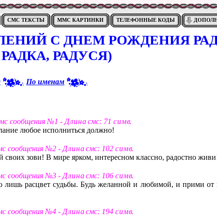
СМС ТЕКСТЫ
ММС КАРТИНКИ
ТЕЛЕФОННЫЕ КОДЫ
ДОПОЛ
ЛЕНИЙ С ДНЕМ РОЖДЕНИЯ РА
 РАДКА, РАДУСЯ)
я
По именам
смс сообщения №1 -
Д л и н а
смс: 71
с и м в
.
елание любое исполниться должно!
смс сообщения №2 -
Д л и н а
смс: 102
с и м в
.
ей своих зови! В мире ярком, интересном классно, радостно живи
смс сообщения №3 -
Д л и н а
смс: 106
с и м в
.
о лишь расцвет судьбы. Будь желанной и любимой, и прими от 
смс сообщения №4 -
Д л и н а
смс: 194
с и м в
.