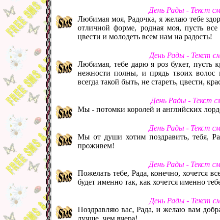
День Рады - Текст с
Любимая моя, Радочка, я желаю тебе здоро
отличной форме, родная моя, пусть все
цвести и молодеть всем нам на радость!
День Рады - Текст с
Любимая, тебе дарю я роз букет, пусть к
нежности полны, и прядь твоих волос 
всегда такой быть, не стареть, цвести, кр
День Рады - Текст 
Мы - потомки королей и английских лордов
День Рады - Текст с
Мы от души хотим поздравить, тебя, Ра
проживем!
День Рады - Текст с
Пожелать тебе, Рада, конечно, хочется вс
будет именно так, как хочется именно теб
День Рады - Текст с
Поздравляю вас, Рада, и желаю вам добр
лучше, чем вчера!