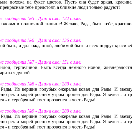
ыла похожа на букет цветов. Пусть она будет яркая, красива
прекрасные тебе предстоят, а близкие люди только радуют!
смс сообщения №5 -
Д л и н а
смс: 122
с и м в
.
оловья в полночной тишине! Желаю, Рада, быть тебе, красиво
смс сообщения №6 -
Д л и н а
смс: 136
с и м в
.
ной быть, и долгожданной, любимой быть и всех подруг красивей
смс сообщения №7 -
Д л и н а
смс: 151
с и м в
.
илой, терпеливой. Быть всегда немного новой, жизнерадостн
тариться душой.
смс сообщения №8 -
Д л и н а
смс: 289
с и м в
.
 Рады. Из вершин голубых ожерелье ковал для Рады. И звезду
есню рек и морей росным утром пропел для Рады. Я велел - и тр
ел - и серебряный тост прозвенел в честь Рады!
смс сообщения №9 -
Д л и н а
смс: 289
с и м в
.
 Рады. Из вершин голубых ожерелье ковал для Рады. И звезду
есню рек и морей росным утром пропел для Рады. Я велел - и тр
ел - и серебряный тост прозвенел в честь Рады!