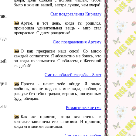
добра, доли схожей с полной чашей, чтобы
было в жизни вашей, завтра лучше, чем вчера!
Смс поздравления Кириллу
ак,
Артем, в тот день, когда ты родился,
произошла удивительная вещь - мир стал
прекраснее. С днем рождения!
гда
Смс поздравления Артему
О как прекрасен наш союз! Со мною
каждый согласится. Я абсолютно не боюсь, что
мый
он когда-то запылится. С юбилеем, с Жестяной
свадьбой!
Смс на юбилей свадьбы - 8 лет
дня
Прости - нанес тебе обиду. Я знаю,
любишь, но не подаешь мне вида, люблю, в
разлуке без тебя страдаю, вернись, послушным
буду, обещаю.
ы в
Романтические смс
Как же приятно, когда вся стенка в
контакте заполнена его записями. И приятно,
когда его моими записями.
Смс мысли о любви