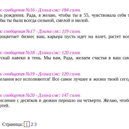
мс сообщения №16 -
Д л и н а
смс: 184
с и м в
.
 рождения. Рада, я желаю, чтобы ты в 55, чувствовала себя т
обы ты была всегда сильной, смелой и милой.
мс сообщения №17 -
Д л и н а
смс: 119
с и м в
.
роцветает бизнес ваш, карьера пусть идет на взлет, растет все
мс сообщения №18 -
Д л и н а
смс: 120
с и м в
.
ускай навеки в тень. Мы вам, Рада, желаем счастья в ваш са
мс сообщения №19 -
Д л и н а
смс: 120
с и м в
.
желания все исполняются! Все самое лучшее в жизни твоей сего
мс сообщения №20 -
Д л и н а
смс: 147
с и м в
.
счисление с десятков и дюжин перешло на четверти. Желаю, чтоб
ртей.
Страница:
1
2
3