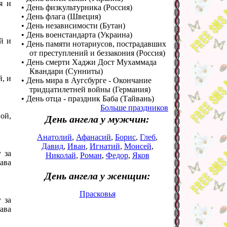
я и
• День физкультурника (Россия)
• День флага (Швеция)
• День независимости (Бутан)
• День военстандарта (Украина)
й и
• День памяти нотариусов, пострадавших
от преступлений и беззакония (Россия)
• День смерти Хаджи Дост Мухаммада
Квандари (Сунниты)
, и
• День мира в Аугсбурге - Окончание
тридцатилетней войны (Германия)
• День отца - праздник Баба (Тайвань)
Больше праздников
ой,
День ангела у мужчин:
Анатолий
,
Афанасий
,
Борис
,
Глеб
,
Давид
,
Иван
,
Игнатий
,
Моисей
,
 за
Николай
,
Роман
,
Федор
,
Яков
ава
День ангела у женщин:
Прасковья
 за
ава