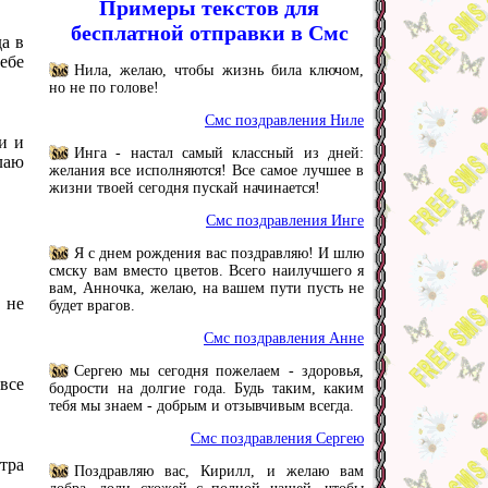
Примеры текстов для
бесплатной отправки в Смс
да в
ебе
Нила, желаю, чтобы жизнь била ключом,
но не по голове!
Смс поздравления Ниле
ви и
Инга - настал самый классный из дней:
лаю
желания все исполняются! Все самое лучшее в
жизни твоей сегодня пускай начинается!
Смс поздравления Инге
Я с днем рождения вас поздравляю! И шлю
смску вам вместо цветов. Всего наилучшего я
вам, Анночка, желаю, на вашем пути пусть не
 не
будет врагов.
Смс поздравления Анне
Сергею мы сегодня пожелаем - здоровья,
 все
бодрости на долгие года. Будь таким, каким
тебя мы знаем - добрым и отзывчивым всегда.
Смс поздравления Сергею
тра
Поздравляю вас, Кирилл, и желаю вам