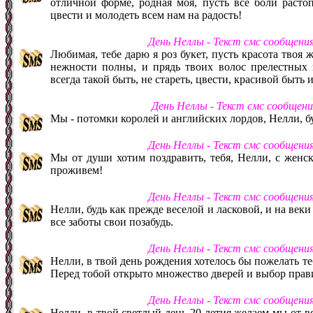
отличной форме, родная моя, пусть все боли расто
цвести и молодеть всем нам на радость!
День Неллы - Текст смс сообщени
Любимая, тебе дарю я роз букет, пусть красота твоя ж
нежности полны, и прядь твоих волос прелестных 
всегда такой быть, не стареть, цвести, красивой быть 
День Неллы - Текст смс сообщен
Мы - потомки королей и английских лордов, Нелли, бу
День Неллы - Текст смс сообщени
Мы от души хотим поздравить, тебя, Нелли, с женс
проживем!
День Неллы - Текст смс сообщени
Нелли, будь как прежде веселой и ласковой, и на веки
все заботы свои позабудь.
День Неллы - Текст смс сообщени
Нелли, в твой день рождения хотелось бы пожелать те
Перед тобой открыто множество дверей и выбор прав
День Неллы - Текст смс сообщени
Нелли, в твой светлый день 20 летия желаем мы от в