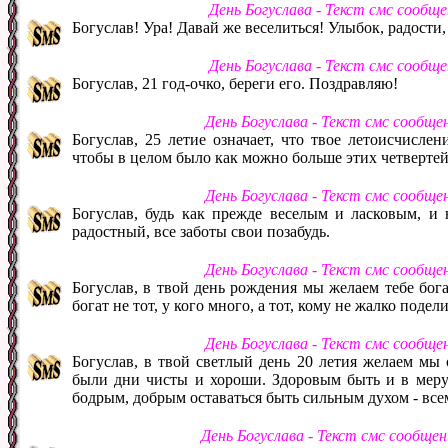
День Богуслава - Текст смс сообщ
Богуслав! Ура! Давай же веселиться! Улыбок, радости,
День Богуслава - Текст смс сообщ
Богуслав, 21 год-очко, береги его. Поздравляю!
День Богуслава - Текст смс сообще
Богуслав, 25 летие означает, что твое летоисчисле
чтобы в целом было как можно больше этих четвертей
День Богуслава - Текст смс сообще
Богуслав, будь как прежде веселым и ласковым, и 
радостный, все заботы свои позабудь.
День Богуслава - Текст смс сообще
Богуслав, в твой день рождения мы желаем тебе бога
богат не тот, у кого много, а тот, кому не жалко подел
День Богуслава - Текст смс сообще
Богуслав, в твой светлый день 20 летия желаем мы 
были дни чисты и хороши. Здоровым быть и в меру у
бодрым, добрым оставаться быть сильным духом - все
День Богуслава - Текст смс сообще