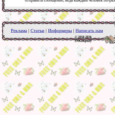
отправить сообщение, ведь каждый человек по-ра
Реклама
|
Статьи
|
Информеры
|
Написать нам
© 2010-2026
JNKompany