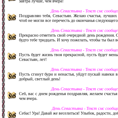
завтра лучше, чем вчера!
День Севастьяна - Текст смс сообщ
Поздравляю тебя, Севастьян. Желаю счастья, лучших 
чтоб не могли все перечесть до окончанья следующего
День Севастьяна - Текст смс сообщ
Прекрасно отметить свой очередной день рождения. Се
будто тебе тридцать. И хочу пожелать, чтобы ты был 
День Севастьяна - Текст смс сообщ
Пусть будет жизнь твоя прекрасной, пусть будет мень
Севастьян, лет!
День Севастьяна - Текст смс сообщ
Пусть сгинут бури и ненастья, уйдут пускай навеки в
добрый, светлый день!
День Севастьяна - Текст смс сообщ
Себ, вас с днем рожденья поздравляя, желаем счастья 
чем вчера.
День Севастьяна - Текст смс сообщ
Себас! Ура! Давай же веселиться! Улыбок, радости, до