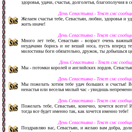
здоровья, удачи, счастья, долголетья, благополучия в 
День Севастьяна - Текст смс сообщ
Желаем счастья тебе, Севастьян, любви, здоровья и уд
жить иначе!
День Севастьяна - Текст смс сообщ
Много лет тебе, Севастьян - возраст очень важны
неудачами борись и не вешай носа, пусть вперед те
милостивы боги обязательно, дружок, ты добьешься ц
День Севастьяна - Текст смс сооб
Мы - потомки королей и английских лордов, Севастьян
День Севастьяна - Текст смс сообщ
Мы пожелать хотим тебе удач больших и счастья! В
ненастья или веселья милый час - увидишь непременн
День Севастьяна - Текст смс сообщ
Пожелать тебе, Севастьян, конечно, хочется всего! 
тогда все будет именно так, как хочется именно тебе!
День Севастьяна - Текст смс сообщ
Поздравляю вас, Севастьян, и желаю вам добра, дол