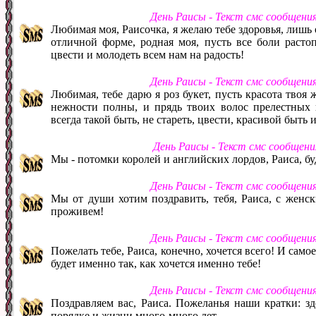
День Раисы - Текст смс сообщени
Любимая моя, Раисочка, я желаю тебе здоровья, лишь о
отличной форме, родная моя, пусть все боли расто
цвести и молодеть всем нам на радость!
День Раисы - Текст смс сообщени
Любимая, тебе дарю я роз букет, пусть красота твоя ж
нежности полны, и прядь твоих волос прелестных 
всегда такой быть, не стареть, цвести, красивой быть 
День Раисы - Текст смс сообщен
Мы - потомки королей и английских лордов, Раиса, буд
День Раисы - Текст смс сообщени
Мы от души хотим поздравить, тебя, Раиса, с женс
проживем!
День Раисы - Текст смс сообщени
Пожелать тебе, Раиса, конечно, хочется всего! И самое
будет именно так, как хочется именно тебе!
День Раисы - Текст смс сообщени
Поздравляем вас, Раиса. Пожеланья наши кратки: здо
порядке и жизни много-много лет.