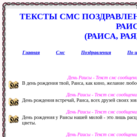
ТЕКСТЫ СМС ПОЗДРАВЛЕ
РАИ
(РАИСА, РАЯ
Главная
Смс
Поздравления
По 
День Раисы - Текст смс сообщен
В день рождения твой, Раиса, как кино, желание люб
День Раисы - Текст смс сообщен
День рождения встречай, Раиса, всех друзей своих зо
День Раисы - Текст смс сообщен
День рождения у Раисы нашей милой - это лишь расц
цветы.
День Раисы - Текст смс сообщен