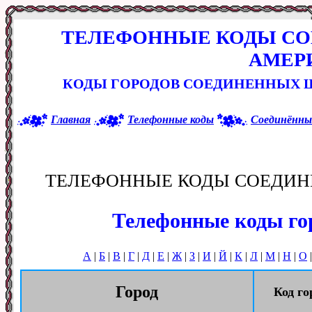
ТЕЛЕФОННЫЕ КОДЫ С
АМЕР
КОДЫ ГОРОДОВ СОЕДИНЕННЫХ Ш
Главная
Телефонные коды
Соединённ
ТЕЛЕФОННЫЕ КОДЫ СОЕДИН
Телефонные коды го
А
|
Б
|
В
|
Г
|
Д
|
Е
|
Ж
|
З
|
И
|
Й
|
К
|
Л
|
М
|
Н
|
О
Город
Код го