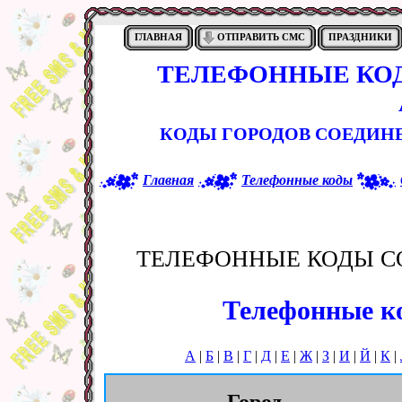
ГЛАВНАЯ
ОТПРАВИТЬ СМС
ПРАЗДНИКИ
ТЕЛЕФОННЫЕ КО
КОДЫ ГОРОДОВ СОЕДИН
Главная
Телефонные коды
ТЕЛЕФОННЫЕ КОДЫ С
Телефонные ко
А
|
Б
|
В
|
Г
|
Д
|
Е
|
Ж
|
З
|
И
|
Й
|
К
|
Город