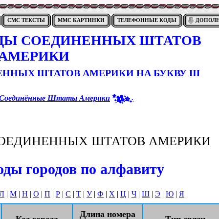
СМС ТЕКСТЫ
ММС КАРТИНКИ
ТЕЛЕФОННЫЕ КОДЫ
ДОПОЛ
ДЫ СОЕДИНЕННЫХ ШТАТОВ
АМЕРИКИ
ЕННЫХ ШТАТОВ АМЕРИКИ НА БУКВУ Ш
Соединённые Штаты Америки
ОЕДИНЕННЫХ ШТАТОВ АМЕРИКИ
ды городов по алфавиту
Л
|
М
|
Н
|
О
|
П
|
Р
|
С
|
Т
|
У
|
Ф
|
Х
|
Ц
|
Ч
|
Ш
|
Э
|
Ю
|
Я
Длина номера
Код города
Тип связи