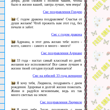
добра, доли схожей с полной чашей, чтобы
было в жизни вашей, завтра лучше, чем вчера!
Смс поздравления Гордею
С годом дракона поздравляем! Счастья от
души желаем! Чтоб прожить вам этот год, без
печали и забот.
Смс с годом дракона
Адриана, в этот день желаю тебе: всего -
всего, самого - самого и много - много!
Смс поздравления Адриане
33 года - настал самый классный из дней:
желания все исполняются! Все самое лучшее в
жизни твоей сегодня пускай начинается!
Смс на юбилей 33 года женщине
Я хочу тебя, Людмила, поздравить с днем
рождения. Здоровья и долгой жизни пожелать.
Живи и радуйся мгновеньям, ведь их так
много светлых на земле.
Смс поздравления Людмиле
Я хочу тебя, Захар, поздравить с днем