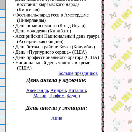
восстания кыргызского народа
(Киргизия)
• Фестиваль-парад геев в Амстердаме
(Нидерланды)
• День независимости (Кот-д'Ивуар)
• День молодежи (Кирибати)
• Ассирийский Национальный день траура
(Ассирийская община)
• День битвы в районе Бояка (Колумбия)
• День «Пурпурного сердца» (США)
• День профессионального оратора (США)
• Национальный день малины в креме
(США)
Больше праздников
День ангела у мужчин:
Александр
,
Андрей
,
Виталий
,
Макар
,
Трофим
,
Федор
День ангела у женщин:
Анна