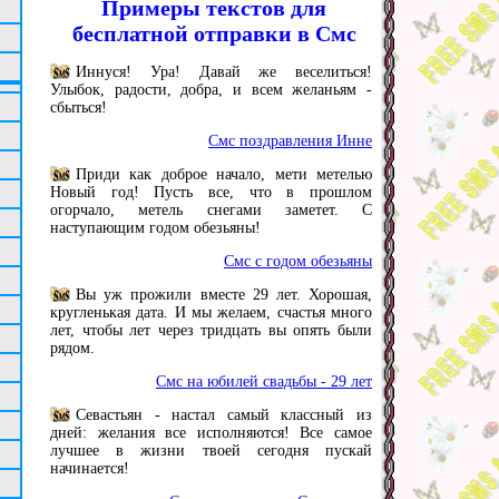
Примеры текстов для
бесплатной отправки в Смс
Иннуся! Ура! Давай же веселиться!
Улыбок, радости, добра, и всем желаньям -
сбыться!
Смс поздравления Инне
Приди как доброе начало, мети метелью
Новый год! Пусть все, что в прошлом
огорчало, метель снегами заметет. С
наступающим годом обезьяны!
Смс с годом обезьяны
Вы уж прожили вместе 29 лет. Хорошая,
кругленькая дата. И мы желаем, счастья много
лет, чтобы лет через тридцать вы опять были
рядом.
Смс на юбилей свадьбы - 29 лет
Севастьян - настал самый классный из
дней: желания все исполняются! Все самое
лучшее в жизни твоей сегодня пускай
начинается!