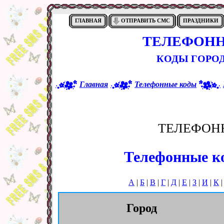
ГЛАВНАЯ
ОТПРАВИТЬ СМС
ПРАЗДНИКИ
ТЕЛЕФОНН
КОДЫ ГОРОД
Главная
Телефонные коды
ТЕЛЕФОН
Телефонные ко
А
|
Б
|
В
|
Г
|
Д
|
Е
|
З
|
И
|
К
Город