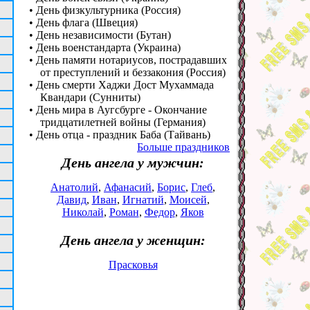
• День физкультурника (Россия)
• День флага (Швеция)
• День независимости (Бутан)
• День военстандарта (Украина)
• День памяти нотариусов, пострадавших
от преступлений и беззакония (Россия)
• День смерти Хаджи Дост Мухаммада
Квандари (Сунниты)
• День мира в Аугсбурге - Окончание
тридцатилетней войны (Германия)
• День отца - праздник Баба (Тайвань)
Больше праздников
День ангела у мужчин:
Анатолий
,
Афанасий
,
Борис
,
Глеб
,
Давид
,
Иван
,
Игнатий
,
Моисей
,
Николай
,
Роман
,
Федор
,
Яков
День ангела у женщин:
Прасковья