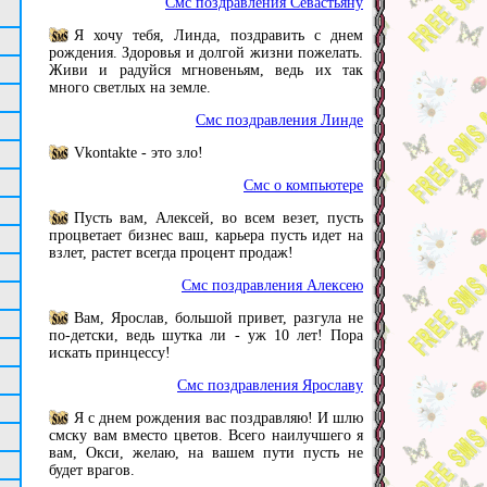
Смс поздравления Севастьяну
Я хочу тебя, Линда, поздравить с днем
рождения. Здоровья и долгой жизни пожелать.
Живи и радуйся мгновеньям, ведь их так
много светлых на земле.
Смс поздравления Линде
Vkontakte - это зло!
Смс о компьютере
Пусть вам, Алексей, во всем везет, пусть
процветает бизнес ваш, карьера пусть идет на
взлет, растет всегда процент продаж!
Смс поздравления Алексею
Вам, Ярослав, большой привет, разгула не
по-детски, ведь шутка ли - уж 10 лет! Пора
искать принцессу!
Смс поздравления Ярославу
Я с днем рождения вас поздравляю! И шлю
смску вам вместо цветов. Всего наилучшего я
вам, Окси, желаю, на вашем пути пусть не
будет врагов.