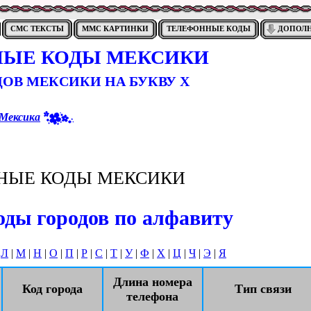
СМС ТЕКСТЫ
ММС КАРТИНКИ
ТЕЛЕФОННЫЕ КОДЫ
ДОПОЛ
ЫЕ КОДЫ МЕКСИКИ
ОВ МЕКСИКИ НА БУКВУ Х
Мексика
НЫЕ КОДЫ МЕКСИКИ
ды городов по алфавиту
|
Л
|
М
|
Н
|
О
|
П
|
Р
|
С
|
Т
|
У
|
Ф
|
Х
|
Ц
|
Ч
|
Э
|
Я
Длина номера
Код города
Тип связи
телефона