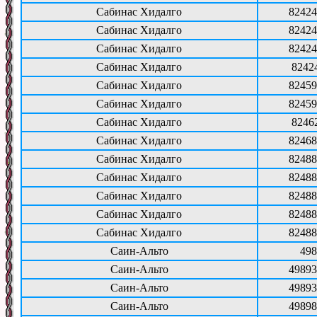
Сабинас Хидалго
82424
Сабинас Хидалго
82424
Сабинас Хидалго
82424
Сабинас Хидалго
8242
Сабинас Хидалго
82459
Сабинас Хидалго
82459
Сабинас Хидалго
8246
Сабинас Хидалго
82468
Сабинас Хидалго
82488
Сабинас Хидалго
82488
Сабинас Хидалго
82488
Сабинас Хидалго
82488
Сабинас Хидалго
82488
Саин-Альто
498
Саин-Альто
49893
Саин-Альто
49893
Саин-Альто
49898