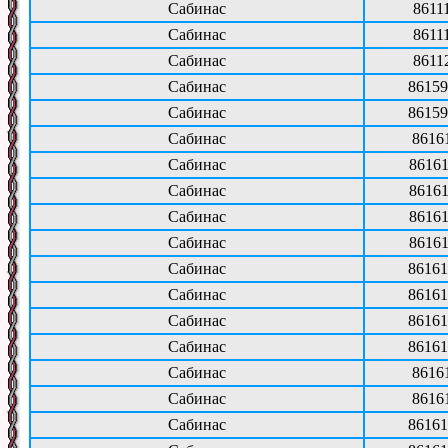
Сабинас
8611
Сабинас
8611
Сабинас
8611
Сабинас
86159
Сабинас
86159
Сабинас
8616
Сабинас
86161
Сабинас
86161
Сабинас
86161
Сабинас
86161
Сабинас
86161
Сабинас
86161
Сабинас
86161
Сабинас
86161
Сабинас
8616
Сабинас
8616
Сабинас
86161