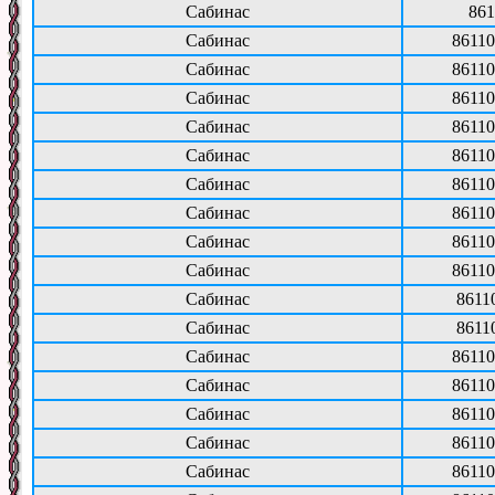
Сабинас
861
Сабинас
86110
Сабинас
86110
Сабинас
86110
Сабинас
86110
Сабинас
86110
Сабинас
86110
Сабинас
86110
Сабинас
86110
Сабинас
86110
Сабинас
8611
Сабинас
8611
Сабинас
86110
Сабинас
86110
Сабинас
86110
Сабинас
86110
Сабинас
86110