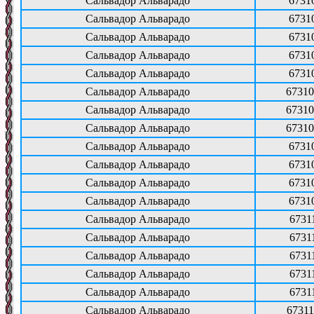
Сальвадор Альварадо
6731
Сальвадор Альварадо
6731
Сальвадор Альварадо
6731
Сальвадор Альварадо
6731
Сальвадор Альварадо
6731
Сальвадор Альварадо
67310
Сальвадор Альварадо
67310
Сальвадор Альварадо
67310
Сальвадор Альварадо
6731
Сальвадор Альварадо
6731
Сальвадор Альварадо
6731
Сальвадор Альварадо
6731
Сальвадор Альварадо
6731
Сальвадор Альварадо
6731
Сальвадор Альварадо
6731
Сальвадор Альварадо
6731
Сальвадор Альварадо
6731
Сальвадор Альварадо
67311