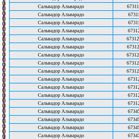
Сальвадор Альварадо
67311
Сальвадор Альварадо
6731
Сальвадор Альварадо
6731
Сальвадор Альварадо
6731
Сальвадор Альварадо
67312
Сальвадор Альварадо
67312
Сальвадор Альварадо
67312
Сальвадор Альварадо
67312
Сальвадор Альварадо
67312
Сальвадор Альварадо
6731
Сальвадор Альварадо
6731
Сальвадор Альварадо
6731
Сальвадор Альварадо
6731
Сальвадор Альварадо
6734
Сальвадор Альварадо
6734
Сальвадор Альварадо
6734
Сальвадор Альварадо
6734