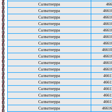
Салватиерра
466
Салватиерра
4661
Салватиерра
4661
Салватиерра
4661
Салватиерра
4661
Салватиерра
4661
Салватиерра
4661
Салватиерра
46610
Салватиерра
4661
Салватиерра
4661
Салватиерра
4661
Салватиерра
4661
Салватиерра
4661
Салватиерра
4661
Салватиерра
4661
Салватиерра
4661
Салватиерра
46616