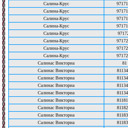
Салина-Крус
97171
Салина-Крус
97171
Салина-Крус
97171
Салина-Крус
97171
Салина-Крус
9717
Салина-Крус
97172
Салина-Крус
97172
Салина-Крус
97172
Салинас Викториа
81
Салинас Викториа
81134
Салинас Викториа
81134
Салинас Викториа
81134
Салинас Викториа
81134
Салинас Викториа
81181
Салинас Викториа
81182
Салинас Викториа
81183
Салинас Викториа
81183