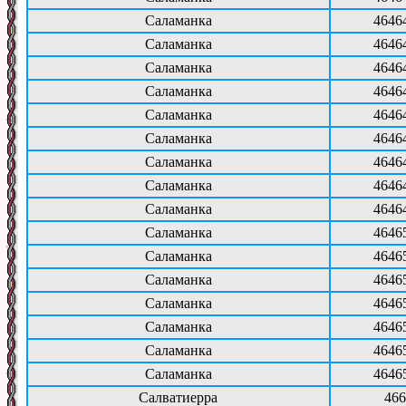
Саламанка
4646
Саламанка
4646
Саламанка
4646
Саламанка
4646
Саламанка
4646
Саламанка
4646
Саламанка
4646
Саламанка
4646
Саламанка
4646
Саламанка
4646
Саламанка
4646
Саламанка
4646
Саламанка
4646
Саламанка
4646
Саламанка
4646
Саламанка
4646
Салватиерра
466