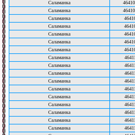
Саламанка
46410
Саламанка
46410
Саламанка
4641
Саламанка
4641
Саламанка
4641
Саламанка
4641
Саламанка
4641
Саламанка
4641
Саламанка
4641
Саламанка
4641
Саламанка
4641
Саламанка
4641
Саламанка
4641
Саламанка
4641
Саламанка
4641
Саламанка
4641
Саламанка
4641