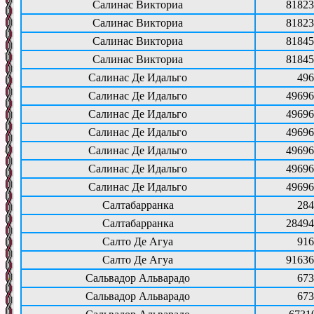
Салинас Викториа
81823
Салинас Викториа
81823
Салинас Викториа
81845
Салинас Викториа
81845
Салинас Де Идальго
496
Салинас Де Идальго
49696
Салинас Де Идальго
49696
Салинас Де Идальго
49696
Салинас Де Идальго
49696
Салинас Де Идальго
49696
Салинас Де Идальго
49696
Салтабарранка
284
Салтабарранка
28494
Салто Де Агуа
916
Салто Де Агуа
91636
Сальвадор Альварадо
673
Сальвадор Альварадо
673