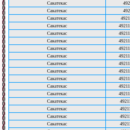
Сакатекас
492
Сакатекас
492
Сакатекас
4921
Сакатекас
49211
Сакатекас
49211
Сакатекас
49211
Сакатекас
49211
Сакатекас
49211
Сакатекас
49211
Сакатекас
49211
Сакатекас
49211
Сакатекас
49211
Сакатекас
49211
Сакатекас
4921
Сакатекас
4921
Сакатекас
4921
Сакатекас
4921