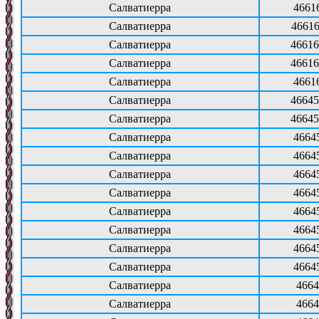
Салватиерра
4661
Салватиерра
46616
Салватиерра
46616
Салватиерра
46616
Салватиерра
4661
Салватиерра
46645
Салватиерра
46645
Салватиерра
4664
Салватиерра
4664
Салватиерра
4664
Салватиерра
4664
Салватиерра
4664
Салватиерра
4664
Салватиерра
4664
Салватиерра
4664
Салватиерра
4664
Салватиерра
4664