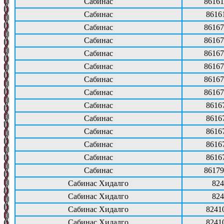
Сабинас
86161
Сабинас
8616
Сабинас
86167
Сабинас
86167
Сабинас
86167
Сабинас
86167
Сабинас
86167
Сабинас
86167
Сабинас
8616
Сабинас
8616
Сабинас
8616
Сабинас
8616
Сабинас
8616
Сабинас
86179
Сабинас Хидалго
824
Сабинас Хидалго
824
Сабинас Хидалго
8241
Сабинас Хидалго
8241