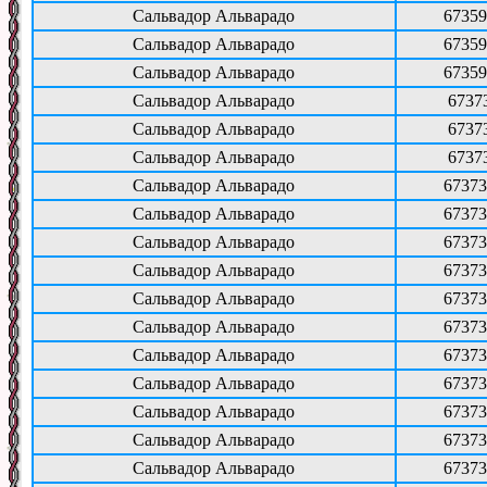
Сальвадор Альварадо
67359
Сальвадор Альварадо
67359
Сальвадор Альварадо
67359
Сальвадор Альварадо
6737
Сальвадор Альварадо
6737
Сальвадор Альварадо
6737
Сальвадор Альварадо
67373
Сальвадор Альварадо
67373
Сальвадор Альварадо
67373
Сальвадор Альварадо
67373
Сальвадор Альварадо
67373
Сальвадор Альварадо
67373
Сальвадор Альварадо
67373
Сальвадор Альварадо
67373
Сальвадор Альварадо
67373
Сальвадор Альварадо
67373
Сальвадор Альварадо
67373