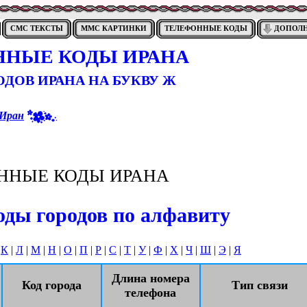
СМС ТЕКСТЫ
ММС КАРТИНКИ
ТЕЛЕФОННЫЕ КОДЫ
ДОПОЛ
ННЫЕ КОДЫ ИРАНА
ДОВ ИРАНА НА БУКВУ Ж
Иран
ННЫЕ КОДЫ ИРАНА
ды городов по алфавиту
|
К
|
Л
|
М
|
Н
|
О
|
П
|
Р
|
С
|
Т
|
У
|
Ф
|
Х
|
Ч
|
Ш
|
Э
|
Я
Длина номера
Код города
Тип связи
телефона