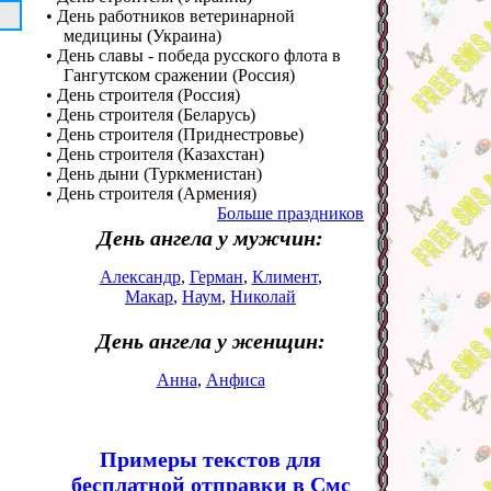
• День работников ветеринарной
медицины (Украина)
• День славы - победа русского флота в
Гангутском сражении (Россия)
• День строителя (Россия)
• День строителя (Беларусь)
• День строителя (Приднестровье)
• День строителя (Казахстан)
• День дыни (Туркменистан)
• День строителя (Армения)
Больше праздников
День ангела у мужчин:
Александр
,
Герман
,
Климент
,
Макар
,
Наум
,
Николай
День ангела у женщин:
Анна
,
Анфиса
Примеры текстов для
бесплатной отправки в Смс