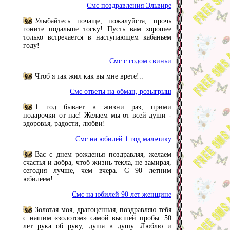
Смс поздравления Эльвире
Улыбайтесь почаще, пожалуйста, прочь
гоните подальше тоску! Пусть вам хорошее
только встречается в наступающем кабаньем
году!
Смс с годом свиньи
Чтоб я так жил как вы мне врете!..
Смс ответы на обман, розыгрыш
1 год бывает в жизни раз, прими
подарочки от нас! Желаем мы от всей души -
здоровья, радости, любви!
Смс на юбилей 1 год мальчику
Вас с днем рожденья поздравляя, желаем
счастья и добра, чтоб жизнь текла, не замирая,
сегодня лучше, чем вчера. С 90 летним
юбилеем!
Смс на юбилей 90 лет женщине
Золотая моя, драгоценная, поздравляю тебя
с нашим «золотом» самой высшей пробы. 50
лет рука об руку, душа в душу. Люблю и