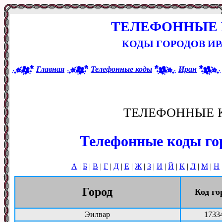
ТЕЛЕФОННЫЕ 
КОДЫ ГОРОДОВ ИР
Главная
Телефонные коды
Иран
ТЕЛЕФОННЫЕ 
Телефонные коды го
А
|
Б
|
В
|
Г
|
Д
|
Е
|
Ж
|
З
|
И
|
Й
|
К
|
Л
|
М
|
Н
Город
Код го
Эилвар
1733