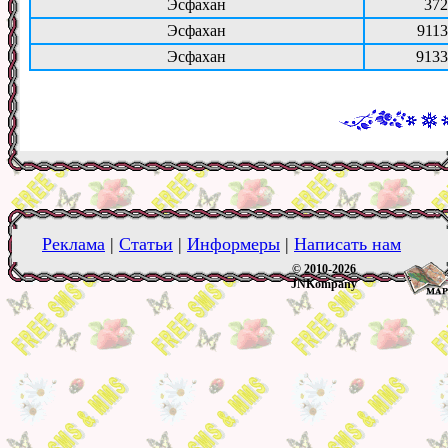
Эсфахан
372
Эсфахан
9113
Эсфахан
9133
Реклама
|
Статьи
|
Информеры
|
Написать нам
© 2010-2026
JNKompany