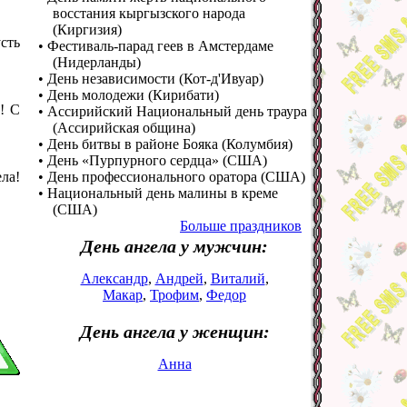
восстания кыргызского народа
(Киргизия)
сть
• Фестиваль-парад геев в Амстердаме
(Нидерланды)
• День независимости (Кот-д'Ивуар)
• День молодежи (Кирибати)
! С
• Ассирийский Национальный день траура
(Ассирийская община)
• День битвы в районе Бояка (Колумбия)
• День «Пурпурного сердца» (США)
ла!
• День профессионального оратора (США)
• Национальный день малины в креме
(США)
Больше праздников
День ангела у мужчин:
Александр
,
Андрей
,
Виталий
,
Макар
,
Трофим
,
Федор
День ангела у женщин:
Анна