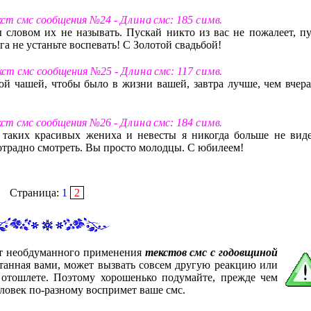
екст смс сообщения №24 -
Д л и н а
смс: 185
с и м в
.
 словом их не называть. Пускай никто из вас не пожалеет, пу
га не устаньте воспевать! С Золотой свадьбой!
екст смс сообщения №25 -
Д л и н а
смс: 117
с и м в
.
ой чашей, чтобы было в жизни вашей, завтра лучше, чем вчера
екст смс сообщения №26 -
Д л и н а
смс: 184
с и м в
.
таких красивых жениха и невесты я никогда больше не виде
е отрадно смотреть. Вы просто молодцы. С юбилеем!
Страница:
1
2
от необдуманного применения
текстов смс с годовщиной
итанная вами, может вызвать совсем другую реакцию или
 отошлете. Поэтому хорошенько подумайте, прежде чем
ловек по-разному воспримет ваше смс.