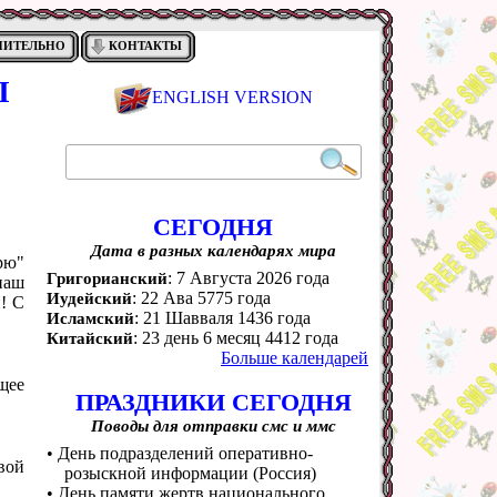
НИТЕЛЬНО
КОНТАКТЫ
Ы
ENGLISH VERSION
СЕГОДНЯ
Дата в разных календарях мира
рю"
: 7 Августа 2026 года
Григорианский
 наш
: 22 Ава 5775 года
Иудейский
й! С
: 21 Шавваля 1436 года
Исламский
: 23 день 6 месяц 4412 года
Китайский
Больше календарей
щее
ПРАЗДНИКИ СЕГОДНЯ
Поводы для отправки смс и ммс
• День подразделений оперативно-
вой
розыскной информации (Россия)
• День памяти жертв национального