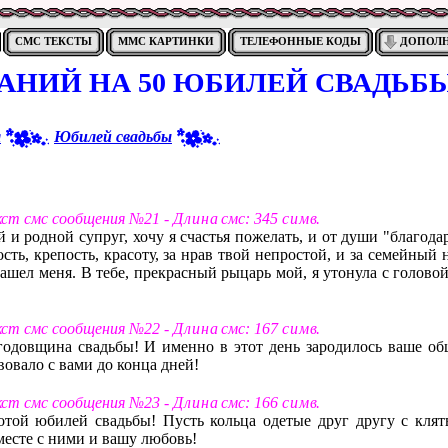
СМС ТЕКСТЫ
ММС КАРТИНКИ
ТЕЛЕФОННЫЕ КОДЫ
ДОПОЛ
АНИЙ НА 50 ЮБИЛЕЙ СВАДЬБ
я
Юбилей свадьбы
екст смс сообщения №21 -
Д л и н а
смс: 345
с и м в
.
и родной супруг, хочу я счастья пожелать, и от души "благода
ость, крепость, красоту, за нрав твой непростой, и за семейный
нашел меня. В тебе, прекрасный рыцарь мой, я утонула с голово
екст смс сообщения №22 -
Д л и н а
смс: 167
с и м в
.
 годовщина свадьбы! И именно в этот день зародилось ваше об
вовало с вами до конца дней!
екст смс сообщения №23 -
Д л и н а
смс: 166
с и м в
.
отой юбилей свадьбы! Пусть кольца одетые друг другу с клят
вместе с ними и вашу любовь!