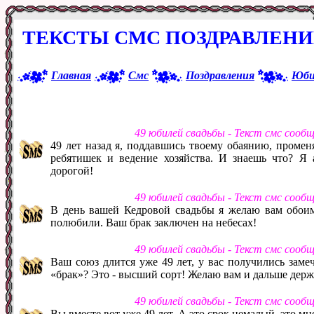
ТЕКСТЫ СМС ПОЗДРАВЛЕНИ
Главная
Смс
Поздравления
Юби
49 юбилей свадьбы - Текст смс сооб
49 лет назад я, поддавшись твоему обаянию, проме
ребятишек и ведение хозяйства. И знаешь что? Я 
дорогой!
49 юбилей свадьбы - Текст смс сооб
В день вашей Кедровой свадьбы я желаю вам обоим 
полюбили. Ваш брак заключен на небесах!
49 юбилей свадьбы - Текст смс сооб
Ваш союз длится уже 49 лет, у вас получились замеч
«брак»? Это - высший сорт! Желаю вам и дальше держ
49 юбилей свадьбы - Текст смс сооб
Вы вместе вот уже 49 лет. А это срок немалый, это мн