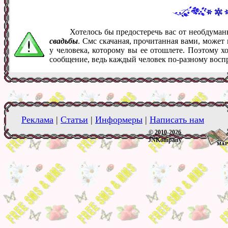
Хотелось бы предостеречь вас от необдума
свадьбы
. Смс скачаная, прочитанная вами, може
у человека, которому вы ее отошлете. Поэтому х
сообщение, ведь каждый человек по-разному восп
Реклама
|
Статьи
|
Информеры
|
Написать нам
© 2010-2026
JNKompany