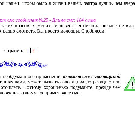
ой чашей, чтобы было в жизни вашей, завтра лучше, чем вчера
екст смс сообщения №25 -
Д л и н а
смс: 184
с и м в
.
таких красивых жениха и невесты я никогда больше не виде
е отрадно смотреть. Вы просто молодцы. С юбилеем!
Страница:
1
2
от необдуманного применения
текстов смс с годовщиной
итанная вами, может вызвать совсем другую реакцию или
 отошлете. Поэтому хорошенько подумайте, прежде чем
ловек по-разному воспримет ваше смс.