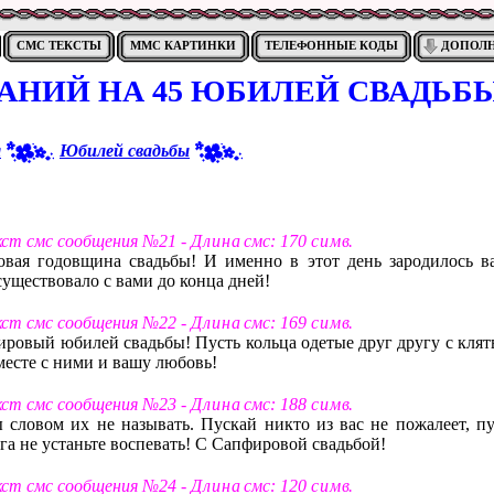
СМС ТЕКСТЫ
ММС КАРТИНКИ
ТЕЛЕФОННЫЕ КОДЫ
ДОПОЛ
АНИЙ НА 45 ЮБИЛЕЙ СВАДЬБ
я
Юбилей свадьбы
екст смс сообщения №21 -
Д л и н а
смс: 170
с и м в
.
овая годовщина свадьбы! И именно в этот день зародилось в
существовало с вами до конца дней!
екст смс сообщения №22 -
Д л и н а
смс: 169
с и м в
.
ировый юбилей свадьбы! Пусть кольца одетые друг другу с клят
вместе с ними и вашу любовь!
екст смс сообщения №23 -
Д л и н а
смс: 188
с и м в
.
 словом их не называть. Пускай никто из вас не пожалеет, пу
уга не устаньте воспевать! С Сапфировой свадьбой!
екст смс сообщения №24 -
Д л и н а
смс: 120
с и м в
.