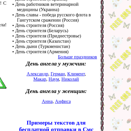
! С
• День работников ветеринарной
медицины (Украина)
• День славы - победа русского флота в
Гангутском сражении (Россия)
ла!
• День строителя (Россия)
• День строителя (Беларусь)
• День строителя (Приднестровье)
• День строителя (Казахстан)
• День дыни (Туркменистан)
• День строителя (Армения)
Больше праздников
День ангела у мужчин:
Александр
,
Герман
,
Климент
,
Макар
,
Наум
,
Николай
День ангела у женщин:
Анна
,
Анфиса
Примеры текстов для
бесплатной отправки в Смс