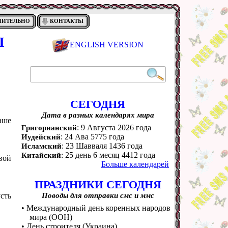
НИТЕЛЬНО
КОНТАКТЫ
Ы
ENGLISH VERSION
СЕГОДНЯ
Дата в разных календарях мира
аше
: 9 Августа 2026 года
Григорианский
: 24 Ава 5775 года
Иудейский
: 23 Шавваля 1436 года
Исламский
: 25 день 6 месяц 4412 года
Китайский
вой
Больше календарей
ПРАЗДНИКИ СЕГОДНЯ
сть
Поводы для отправки смс и ммс
• Международный день коренных народов
мира (ООН)
• День строителя (Украина)