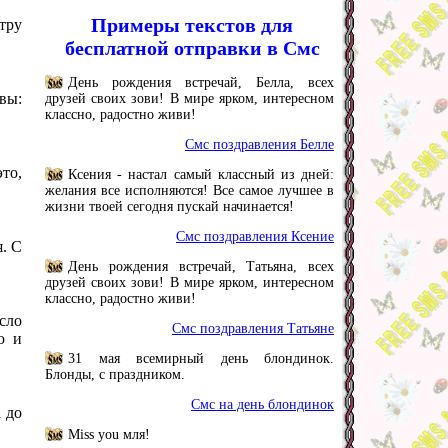
Примеры текстов для
тру
бесплатной отправки в Смс
День рождения встречай, Белла, всех
вы:
друзей своих зови! В мире ярком, интересном
классно, радостно живи!
Смс поздравления Белле
то,
Ксения - настал самый классный из дней:
желания все исполняются! Все самое лучшее в
жизни твоей сегодня пускай начинается!
Смс поздравления Ксение
. С
День рождения встречай, Татьяна, всех
друзей своих зови! В мире ярком, интересном
классно, радостно живи!
сло
Смс поздравления Татьяне
ю и
31 мая всемирный день блондинок.
Блонды, с праздником.
Смс на день блондинок
 до
Miss you мля!