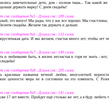
чились замечательные дети, дом - полная чаша... Так какой же 
дальше держать марку! С днем свадьбы!
кст смс сообщения №5 -
Д л и н а
смс: 189
с и м в
.
алый, это много! Мы рады, что у вас все хорошо. Мы счастливы,
билеем свадьбы. Желаем так держать и дальше.
кст смс сообщения №6 -
Д л и н а
смс: 133
с и м в
.
ругленькая дата. И мы желаем, счастья много лет, чтобы лет че
кст смс сообщения №7 -
Д л и н а
смс: 149
с и м в
.
ь и любимыми быть, в жизни несчастья и горя не знать - вот, 
 свадьбы!
кст смс сообщения №8 -
Д л и н а
смс: 205
с и м в
.
ь красивые названия вечной любви, многолетней верност
кие ценности мира не в состоянии на это изменить. С Розо
кст смс сообщения №9 -
Д л и н а
смс: 141
с и м в
.
е 17 лет вместе. Пройдет еще столько же лет, а я буду любить 