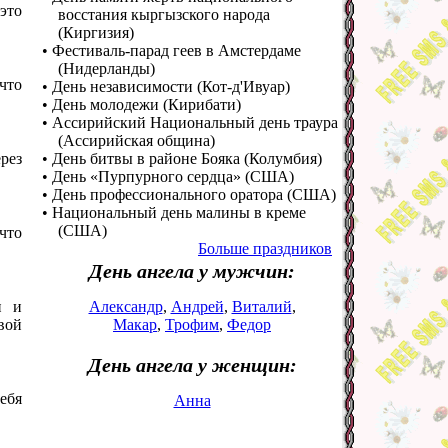
это
восстания кыргызского народа
(Киргизия)
• Фестиваль-парад геев в Амстердаме
(Нидерланды)
 что
• День независимости (Кот-д'Ивуар)
• День молодежи (Кирибати)
• Ассирийский Национальный день траура
(Ассирийская община)
рез
• День битвы в районе Бояка (Колумбия)
• День «Пурпурного сердца» (США)
• День профессионального оратора (США)
• Национальный день малины в креме
(США)
что
Больше праздников
День ангела у мужчин:
и и
Александр
,
Андрей
,
Виталий
,
вой
Макар
,
Трофим
,
Федор
День ангела у женщин:
тебя
Анна