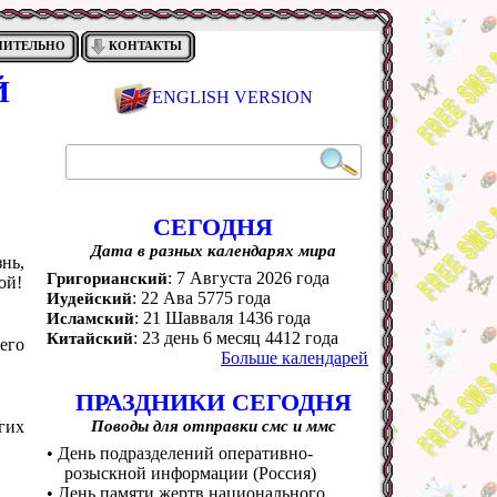
НИТЕЛЬНО
КОНТАКТЫ
Й
ENGLISH VERSION
СЕГОДНЯ
Дата в разных календарях мира
нь,
: 7 Августа 2026 года
Григорианский
ой!
: 22 Ава 5775 года
Иудейский
: 21 Шавваля 1436 года
Исламский
: 23 день 6 месяц 4412 года
Китайский
его
Больше календарей
ПРАЗДНИКИ СЕГОДНЯ
гих
Поводы для отправки смс и ммс
• День подразделений оперативно-
розыскной информации (Россия)
• День памяти жертв национального