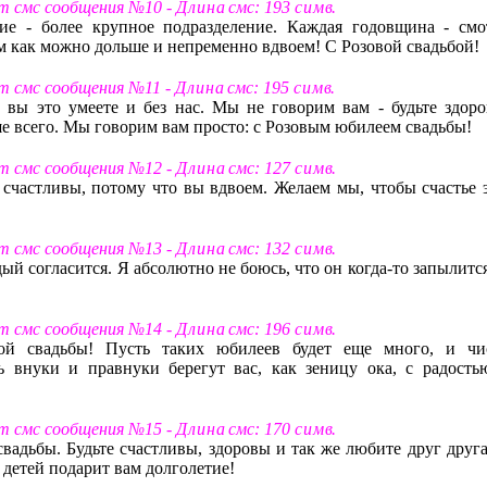
ст смс сообщения №10 -
Д л и н а
смс: 193
с и м в
.
ие - более крупное подразделение. Каждая годовщина - смо
м как можно дольше и непременно вдвоем! С Розовой свадьбой!
ст смс сообщения №11 -
Д л и н а
смс: 195
с и м в
.
 вы это умеете и без нас. Мы не говорим вам - будьте здоро
е всего. Мы говорим вам просто: с Розовым юбилеем свадьбы!
ст смс сообщения №12 -
Д л и н а
смс: 127
с и м в
.
счастливы, потому что вы вдвоем. Желаем мы, чтобы счастье э
ст смс сообщения №13 -
Д л и н а
смс: 132
с и м в
.
й согласится. Я абсолютно не боюсь, что он когда-то запылится
ст смс сообщения №14 -
Д л и н а
смс: 196
с и м в
.
ой свадьбы! Пусть таких юбилеев будет еще много, и чи
ь внуки и правнуки берегут вас, как зеницу ока, с радость
ст смс сообщения №15 -
Д л и н а
смс: 170
с и м в
.
вадьбы. Будьте счастливы, здоровы и так же любите друг друга
 детей подарит вам долголетие!