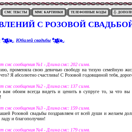
СМС ТЕКСТЫ
ММС КАРТИНКИ
ТЕЛЕФОННЫЕ КОДЫ
ДОПОЛ
ВЛЕНИЙ С РОЗОВОЙ СВАДЬБО
я
Юбилей свадьбы
кст смс сообщения №1 -
Д л и н а
смс: 202
с и м в
.
янию, променяла свою девичью свободу на тихую семейную жиз
 что? Я абсолютно счастлива! С Розовой годовщиной тебя, дорог
кст смс сообщения №2 -
Д л и н а
смс: 137
с и м в
.
вам обоим всегда видеть и ценить в супруге то, за что вы 
!
кст смс сообщения №3 -
Д л и н а
смс: 159
с и м в
.
ашей Розовой свадьбы поздравляем от всей души и желаем дол
 ладу и благополучии!
кст смс сообщения №4 -
Д л и н а
смс: 179
с и м в
.