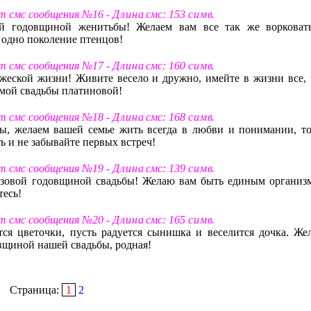
ст смс сообщения №16 -
Д л и н а
смс: 153
с и м в
.
ой годовщиной женитьбы! Желаем вам все так же ворковат
 одно поколение птенцов!
ст смс сообщения №17 -
Д л и н а
смс: 160
с и м в
.
еской жизни! Живите весело и дружно, имейте в жизни все, 
амой свадьбы платиновой!
ст смс сообщения №18 -
Д л и н а
смс: 168
с и м в
.
ы, желаем вашей семье жить всегда в любви и понимании, то
ь и не забывайте первых встреч!
ст смс сообщения №19 -
Д л и н а
смс: 139
с и м в
.
озовой годовщиной свадьбы! Желаю вам быть единым организ
тесь!
ст смс сообщения №20 -
Д л и н а
смс: 165
с и м в
.
ся цветочки, пусть радуется сынишка и веселится дочка. Же
вщиной нашей свадьбы, родная!
Страница:
1
2