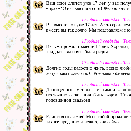
Ваш союз длится уже 17 лет, у вас полу
«брак»? Это - высший сорт! Желаю вам и 
17 юбилей свадьбы - Те
Вы вместе вот уже 17 лет. А это срок нем
вместе вы так долго. Мы поздравляем с ю
17 юбилей свадьбы - Те
Вы уж прожили вместе 17 лет. Хорошая, к
тридцать вы опять были рядом.
17 юбилей свадьбы - Те
Долгие годы радостно жить, верно любит
хочу я вам пожелать. С Розовым юбилеем
17 юбилей свадьбы - Те
Драгоценные металлы и камни - лиш
постоянного желания быть рядом. Ника
годовщиной свадьбы!
17 юбилей свадьбы - Те
Единственная моя! Мы с тобой прожили уж
так же преданно и нежно, как сейчас.