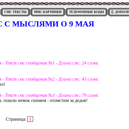
СМС ТЕКСТЫ
ММС КАРТИНКИ
ТЕЛЕФОННЫЕ КОДЫ
ДОПОЛ
 С МЫСЛЯМИ О 9 МАЯ
 - Текст смс сообщения №1 -
Д л и н а
смс: 24
с и м в
.
 - Текст смс сообщения №2 -
Д л и н а
смс: 43
с и м в
.
то!
 - Текст смс сообщения №3 -
Д л и н а
смс: 79
с и м в
.
, пошли немок снимем - отомстим за дедов!
Страница:
1