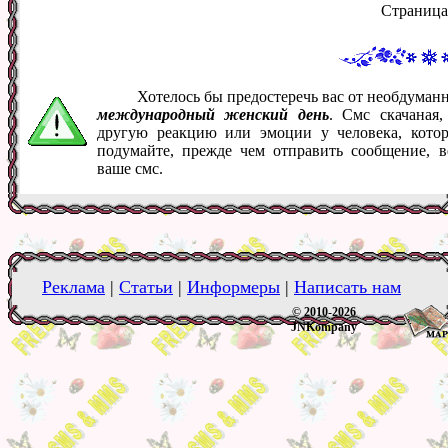
Страница
Хотелось бы предостеречь вас от необдума
международный женский день
. Смс скачаная
другую реакцию или эмоции у человека, кото
подумайте, прежде чем отправить сообщение, 
ваше смс.
Реклама
|
Статьи
|
Информеры
|
Написать нам
© 2010-2026
JNKompany