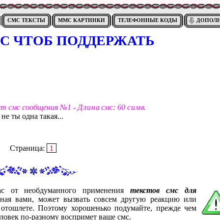
СМС ТЕКСТЫ
ММС КАРТИНКИ
ТЕЛЕФОННЫЕ КОДЫ
ДОПОЛ
С ЧТОБ ПОДДЕРЖАТЬ
ст смс сообщения №1 -
Д л и н а
смс: 60
с и м в
.
не ты одна такая...
Страница:
1
вас от необдуманного применения
текстов смс для
нная вами, может вызвать совсем другую реакцию или
 отошлете. Поэтому хорошенько подумайте, прежде чем
ловек по-разному воспримет ваше смс.