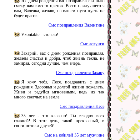
Я с днем рождения вас поздравляю! И шлю
смску вам вместо цветов. Всего наилучшего я
вам, Валечка, желаю, на вашем пути пусть не
будет врагов.
Смс поздравления Валентине
Vkontakte - это зло!
Смс лозунги
Захарий, вас с днем рожденья поздравляя,
желаем счастья и добра, чтоб жизнь текла, не
замирая, сегодня лучше, чем вчера.
Смс поздравления Захару
Я хочу тебя, Леся, поздравить с днем
рождения. Здоровья и долгой жизни пожелать.
Живи и радуйся мгновеньям, ведь их так
много светлых на земле.
Смс поздравления Лесе
35 лет - это классно! Ты сегодня всех
главней! В этот день, такой прекрасный, в
гости позови друзей!
Смс на юбилей 35 лет мужчине