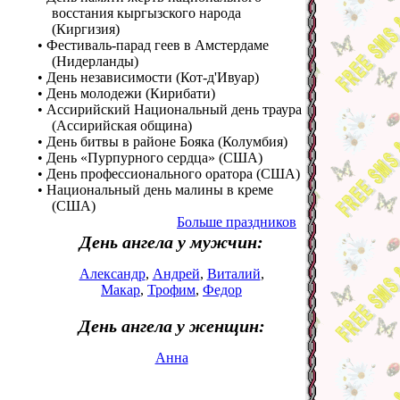
восстания кыргызского народа
(Киргизия)
• Фестиваль-парад геев в Амстердаме
(Нидерланды)
• День независимости (Кот-д'Ивуар)
• День молодежи (Кирибати)
• Ассирийский Национальный день траура
(Ассирийская община)
• День битвы в районе Бояка (Колумбия)
• День «Пурпурного сердца» (США)
• День профессионального оратора (США)
• Национальный день малины в креме
(США)
Больше праздников
День ангела у мужчин:
Александр
,
Андрей
,
Виталий
,
Макар
,
Трофим
,
Федор
День ангела у женщин:
Анна